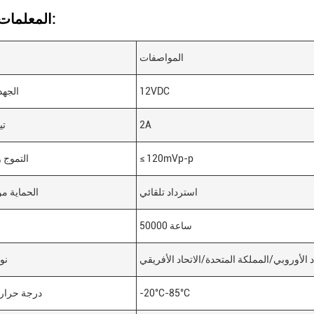
المعلمات التقنية:
المواصفات
12VDC
الجهد
2A
تي
≤ 120mVp-p
التموج 
استرداد تلقائي
الحماية م
50000 ساعة
د الأوروبي/المملكة المتحدة/الاتحاد الأفريقي
نو
-20°C-85°C
درجة حرارة