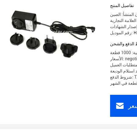
5 ساعة
تفاصيل المنتج
 المنشأ: الصين
HA02
الدفع والشحن
 قطعة
 negotiable
تطلبات العميل
T/T
عر