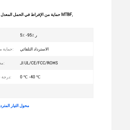
,
حماية من الإفراط في الحمل المعدل التيار المتردد الطبية,محول التيار الكهربائي للسلامة,مكيّف التيار المتردد من الدرجة الطبية MTBF
5٪ -95٪ ر
الاسترداد التلقائي
حماية ماس كهربائى:
الـ UL/CE/FCC/ROHS
معايير السلامة:
0 ℃ -40 ℃
درجة حرارة العمل:
محول التيار المتردد 