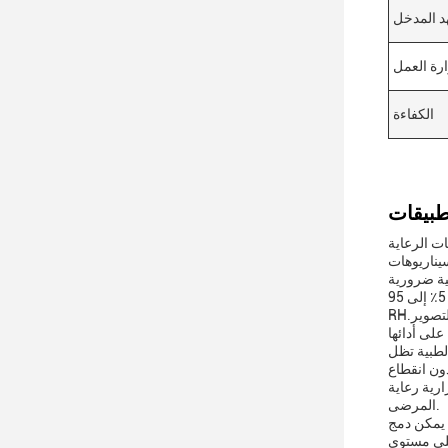
د المدخل
رة العمل
الكفاءة
ات الرعاية
يناريوهات
واحدة من السمات الرئيسية لهذه المكيفات الهوائية من الدرجة الصحية هي قدرتها على العمل بفعالية في البيئات مع نطاق الرطوبة من 5٪ إلى 95٪
RH.هذا يجعلها حل طاقة مثالي للمرافق الطبية مثل المستشفياتفي مثل هذه الإعدادات يمكن استخدام المحول لتشغيل الأجهزة لمراقبة المرضى، التصوير
الطبية تظل
ون انقطاع
رية رعاية
المرضى.
، يمكن دمج
على مستوى