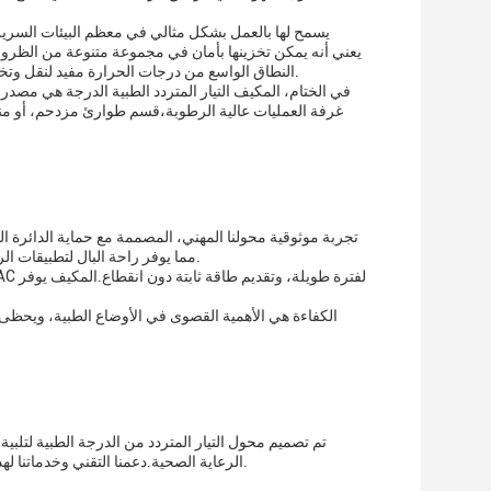
النطاق الواسع من درجات الحرارة مفيد لنقل وتخزين المعدات الطبية ، خاصة عندما تحتاج إلى شحنها إلى مناطق مختلفة ذات مناخات مختلفة.
في الختام، المكيف التيار المتردد الطبية الدرجة هي مص
غرفة العمليات عالية الرطوبة،قسم طوارئ مزدحم، أو من
تجربة موثوقية محولنا المهني، المصممة مع حماية الدائرة الق
معايير السلامة الصارمة بما في ذلك UL، شهادات CE و FCC و ROHS ، مما يوفر راحة البال لتطبيقات الرعاية الصحية الحرجة.
تم تصميم محول التيار المتردد من الدرجة الطبية لتلب
الرعاية الصحية.دعمنا التقني وخدماتنا لهذا المنتج ملتزمون بتوفير المساعدة الشاملة للحفاظ على أداء مثالي والامتثال للمعايير الطبية.