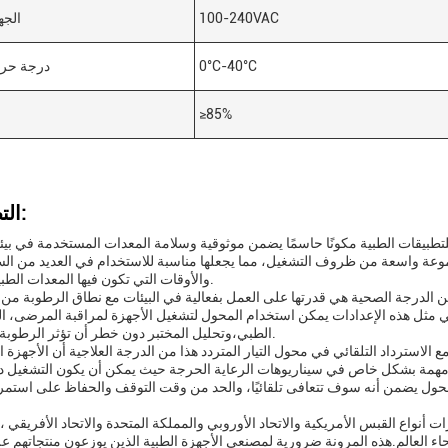
100-240VAC
الجه
0°C-40°C
درجة حرا
≥85%
التطبيقات:
للتطبيقات الطبية مكونًا حاسمًا يضمن موثوقية وسلامة المعدات المستخدمة في بيئ
جموعة واسعة من ظروف التشغيل، مما يجعلها مناسبة للاستخدام في العديد من الس
والأوقات التي تكون فيها المعدات الطبية ضرورية.
الطبي،وتحليل المختبر دون خطر أن تؤثر الرطوبة على أدائها.
الاسترداد التلقائي في محول التيار المتردد هذا من الدرجة العلاجية أن الأجهزة 
 مهمة بشكل خاص في سيناريوهات الرعاية الحرجة حيث يمكن أن يكون التشغيل د
المحول يضمن أنه سوف تتعافى تلقائيًا، والحد من وقت التوقف والحفاظ على استمرا
رات أنواع القبس الأمريكية والاتحاد الأوروبي والمملكة المتحدة والاتحاد الأفريقي 
ء العالم.هذه المرونة ضرورية لمصنعي الأجهزة الطبية الذين يوزعون منتجاتهم 