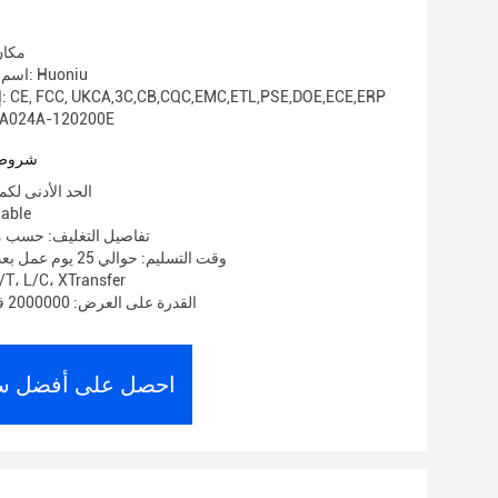
0/000
مكان
اسم العلامة التجارية: Huoniu
إصدار الشهادات: CE, FCC, UKCA,3C,CB,CQC,EMC,ETL,PSE,DOE,ECE,ERP
رقم الموديل: 4A-120200E
شروط 
الحد الأدنى لكمية: 1000
الأسعار:
تفاصيل التغليف: حسب م
وقت التسليم: حوالي 25 يوم عمل بعد استلام الوديعة
شروط الدفع: ، L/C، XTransfer
القدرة على العرض: 2000000 قطعة في الشهر
احصل على أفضل س