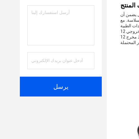
ول يضمن أن
سلاسة. مع
يحتوي على فولتاج خروجي 12VDC ، تم تصميم المحول لتوفير مصدر طاقة مستقر ودقيق. هذا المستوى من الإخراج مثالي لمجموعة واسعة من الأجهزة
الطبية ،ضمان أن تعمل بشكل فعال دون خطر مشاكل متعلقة بالطاقةيتم ضبط مخرج 12VDC بدقة للحفاظ على أداء ثابت ، حتى في حالة تقلبات في
يرسل