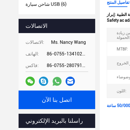
تفاصيل المنتج
(6)
شاحن سيارة USB
إبراز:
Safety ac ad
الاتصالات
ن زيادة
ولة:
Ms. Nancy Wang
الاتصالات:
MTBF:
86-0755-13410274294
الهاتف:
86-0755-28079166
فاكس:
اللون:
اتصل بنا الآن
راسلنا بالبريد الإلكتروني