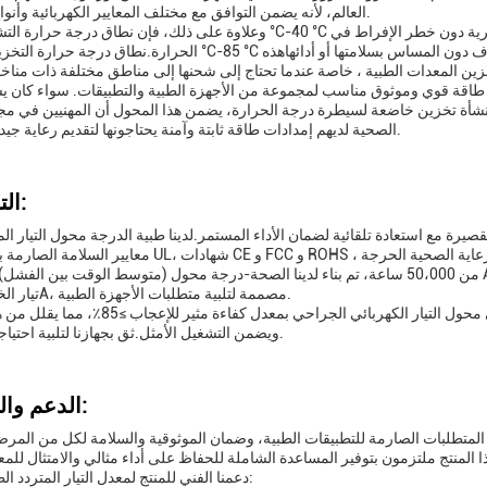
العالم، لأنه يضمن التوافق مع مختلف المعايير الكهربائية وأنواع المقابس.
در طاقة قوي وموثوق مناسب لمجموعة من الأجهزة الطبية والتطبيقات. سواء كان 
شأة تخزين خاضعة لسيطرة درجة الحرارة، يضمن هذا المحول أن المهنيين في مجا
الصحية لديهم إمدادات طاقة ثابتة وآمنة يحتاجونها لتقديم رعاية جيدة للمرضى.
التخصيص:
صيرة مع استعادة تلقائية لضمان الأداء المستمر.لدينا طبية الدرجة محول التيار الم
تيار الخروج من 2A، مصممة لتلبية متطلبات الأجهزة الطبية.
الكفاءة هي الأهمية القصوى في الأوضاع الطبية، ويحظى محول التيار الكهربائي الجراحي ب
ويضمن التشغيل الأمثل.ثق بجهازنا لتلبية احتياجاتك الطبية.
الدعم والخدمات:
ية المتطلبات الصارمة للتطبيقات الطبية، وضمان الموثوقية والسلامة لكل من المر
دعمنا الفني للمنتج لمعدل التيار المتردد الطبي يشمل: