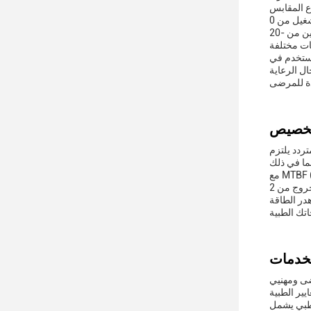
وعلاوة على ذلك، فإن نطاق درجة حرارة التشغيل من 0 °C-40 °C يسمح لها بالعمل بشكل مثالي في معظم البيئات السريرية دون خطر الإفراط في
الحرارة.نطاق درجة حرارة التخزين من -20 °C-85 °C يعني أنه يمكن تخزينها بأمان في مجموعة متنوعة من الظروف دون المساس بسلامتها أو أدائهاهذه
يستخدم في
ل الرعاية
تردد يلتزم
مع MTBF (متوسط الوقت بين الفشل) من 50،000 ساعة، تم بناء لدينا الصحة-درجة محول AC لفترة طويلة، وتقديم طاقة ثابتة دون انقطاع.المكيف يوفر
معدل كفاءة مثير للإعجاب ≥85٪، مما يقلل من هدر الطاقة
ضى ومهنيي