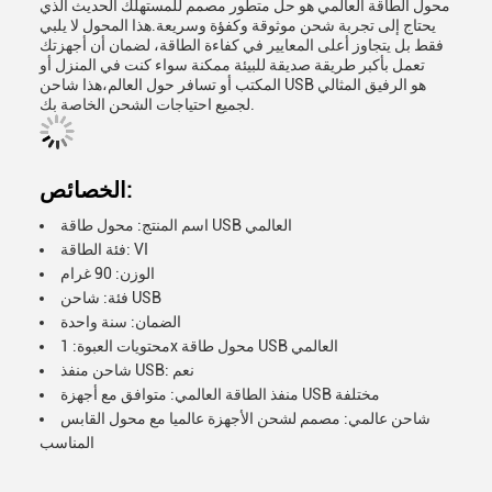
محول الطاقة العالمي هو حل متطور مصمم للمستهلك الحديث الذي
يحتاج إلى تجربة شحن موثوقة وكفؤة وسريعة.هذا المحول لا يلبي
فقط بل يتجاوز أعلى المعايير في كفاءة الطاقة، لضمان أن أجهزتك
تعمل بأكبر طريقة صديقة للبيئة ممكنة سواء كنت في المنزل أو
المكتب أو تسافر حول العالم،هذا شاحن USB هو الرفيق المثالي
لجميع احتياجات الشحن الخاصة بك.
الخصائص:
اسم المنتج: محول طاقة USB العالمي
فئة الطاقة: VI
الوزن: 90 غرام
فئة: شاحن USB
الضمان: سنة واحدة
محتويات العبوة: 1x محول طاقة USB العالمي
شاحن منفذ USB: نعم
منفذ الطاقة العالمي: متوافق مع أجهزة USB مختلفة
شاحن عالمي: مصمم لشحن الأجهزة عالميا مع محول القابس
المناسب