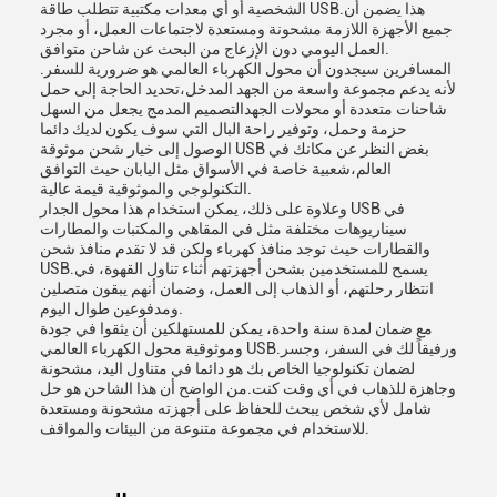
الشخصية أو أي معدات مكتبية تتطلب طاقة USB.هذا يضمن أن
جميع الأجهزة اللازمة مشحونة ومستعدة لاجتماعات العمل، أو مجرد
العمل اليومي دون الإزعاج من البحث عن شاحن متوافق.
المسافرين سيجدون أن محول الكهرباء العالمي هو ضرورية للسفر.
لأنه يدعم مجموعة واسعة من الجهد المدخل،تحديد الحاجة إلى حمل
شاحنات متعددة أو محولات الجهدالتصميم المدمج يجعل من السهل
حزمة وحمل، وتوفير راحة البال التي سوف يكون لديك دائما
الوصول إلى خيار شحن موثوقة USB بغض النظر عن مكانك في
العالم،شعبية خاصة في الأسواق مثل اليابان حيث التوافق
التكنولوجي والموثوقية قيمة عالية.
وعلاوة على ذلك، يمكن استخدام هذا محول الجدار USB في
سيناريوهات مختلفة مثل في المقاهي والمكتبات والمطارات
والقطارات حيث توجد منافذ كهرباء ولكن قد لا تقدم منافذ شحن
USB.يسمح للمستخدمين بشحن أجهزتهم أثناء تناول القهوة، في
انتظار رحلتهم، أو الذهاب إلى العمل، وضمان أنهم يبقون متصلين
ومدفوعين طوال اليوم.
مع ضمان لمدة سنة واحدة، يمكن للمستهلكين أن يثقوا في جودة
وموثوقية محول الكهرباء العالمي USB.ورفيقاً لك في السفر، وجسر
لضمان تكنولوجيا الخاص بك هو دائما في متناول اليد، مشحونة
وجاهزة للذهاب في أي وقت كنت.من الواضح أن هذا الشاحن هو حل
شامل لأي شخص يبحث للحفاظ على أجهزته مشحونة ومستعدة
للاستخدام في مجموعة متنوعة من البيئات والمواقف.