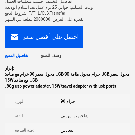
تفاصيل التغليف: حسب متطلبات العميل
وقت التسليم: حوالي 25 يوم عمل بعد استلام الوديعة
شروط الدفع: T/T، L/C، XTransfer
القدرة على العرض: 2000000 قطعة في الشهر
احصل على أفضل سعر
وصف المنتج
تفاصيل المنتج
إبراز:
محول سفر 90 غرام مع منافذ USB,90 جرام محول طاقة USB,محول سفر
15W مع منافذ USB
,
90g usb power adapter
,
15W travel adaptor with usb ports
90 جرام
الوزن:
شاحن يو اس بي
الفئة:
السادس
فئة الطاقة: