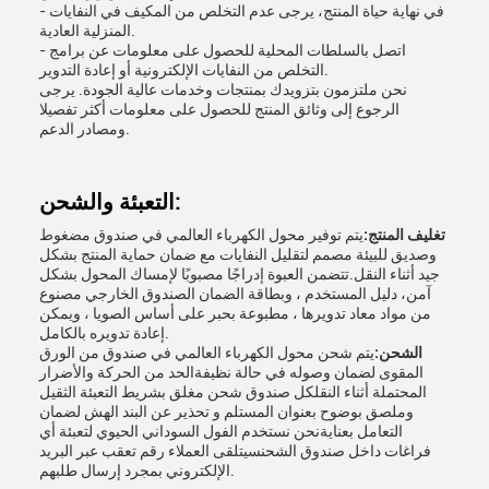
- في نهاية حياة المنتج، يرجى عدم التخلص من المكيف في النفايات
المنزلية العادية.
- اتصل بالسلطات المحلية للحصول على معلومات عن برامج
التخلص من النفايات الإلكترونية أو إعادة التدوير.
نحن ملتزمون بتزويدك بمنتجات وخدمات عالية الجودة. يرجى
الرجوع إلى وثائق المنتج للحصول على معلومات أكثر تفصيلا
ومصادر الدعم.
التعبئة والشحن:
تغليف المنتج:
يتم توفير محول الكهرباء العالمي في صندوق مضغوط
وصديق للبيئة مصمم لتقليل النفايات مع ضمان حماية المنتج بشكل
جيد أثناء النقل.تتضمن العبوة إدراجًا مصبوبًا لإمساك المحول بشكل
آمن، دليل المستخدم ، وبطاقة الضمان الصندوق الخارجي مصنوع
من مواد معاد تدويرها ، مطبوعة بحبر على أساس الصويا ، ويمكن
إعادة تدويره بالكامل.
الشحن:
يتم شحن محول الكهرباء العالمي في صندوق من الورق
المقوى لضمان وصوله في حالة نظيفةالحد من الحركة والأضرار
المحتملة أثناء النقلكل صندوق شحن مغلق بشريط التعبئة الثقيل
وملصق بوضوح بعنوان المستلم و تحذير عن البند الهش لضمان
التعامل بعنايةنحن نستخدم الفول السوداني الحيوي لتعبئة أي
فراغات داخل صندوق الشحنسيتلقى العملاء رقم تعقب عبر البريد
الإلكتروني بمجرد إرسال طلبهم.