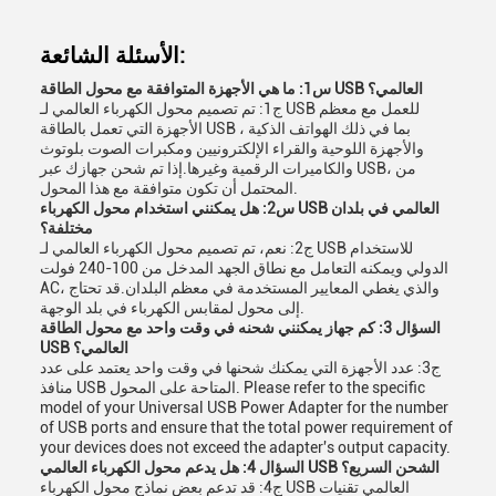
الأسئلة الشائعة:
س1: ما هي الأجهزة المتوافقة مع محول الطاقة USB العالمي؟
ج1: تم تصميم محول الكهرباء العالمي لـ USB للعمل مع معظم
الأجهزة التي تعمل بالطاقة USB ، بما في ذلك الهواتف الذكية
والأجهزة اللوحية والقراء الإلكترونيين ومكبرات الصوت بلوتوث
والكاميرات الرقمية وغيرها.إذا تم شحن جهازك عبر USB، من
المحتمل أن تكون متوافقة مع هذا المحول.
س2: هل يمكنني استخدام محول الكهرباء USB العالمي في بلدان
مختلفة؟
ج2: نعم، تم تصميم محول الكهرباء العالمي لـ USB للاستخدام
الدولي ويمكنه التعامل مع نطاق الجهد المدخل من 100-240 فولت
AC، والذي يغطي المعايير المستخدمة في معظم البلدان.قد تحتاج
إلى محول لمقابس الكهرباء في بلد الوجهة.
السؤال 3: كم جهاز يمكنني شحنه في وقت واحد مع محول الطاقة
USB العالمي؟
ج3: عدد الأجهزة التي يمكنك شحنها في وقت واحد يعتمد على عدد
منافذ USB المتاحة على المحول. Please refer to the specific
model of your Universal USB Power Adapter for the number
of USB ports and ensure that the total power requirement of
your devices does not exceed the adapter's output capacity.
السؤال 4: هل يدعم محول الكهرباء العالمي USB الشحن السريع؟
ج4: قد تدعم بعض نماذج محول الكهرباء USB العالمي تقنيات