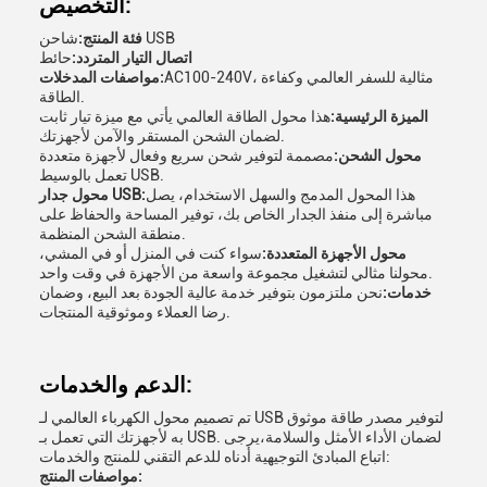
التخصيص:
شاحن USB
فئة المنتج:
اتصال التيار المتردد:
حائط
AC100-240V، مثالية للسفر العالمي وكفاءة
مواصفات المدخلات:
الطاقة.
الميزة الرئيسية:
هذا محول الطاقة العالمي يأتي مع ميزة تيار ثابت
لضمان الشحن المستقر والآمن لأجهزتك.
محول الشحن:
مصممة لتوفير شحن سريع وفعال لأجهزة متعددة
تعمل بالوسيط USB.
هذا المحول المدمج والسهل الاستخدام، يصل
محول جدار USB:
مباشرة إلى منفذ الجدار الخاص بك، توفير المساحة والحفاظ على
منطقة الشحن المنظمة.
محول الأجهزة المتعددة:
سواء كنت في المنزل أو في المشي،
محولنا مثالي لتشغيل مجموعة واسعة من الأجهزة في وقت واحد.
خدمات:
نحن ملتزمون بتوفير خدمة عالية الجودة بعد البيع، وضمان
رضا العملاء وموثوقية المنتجات.
الدعم والخدمات:
تم تصميم محول الكهرباء العالمي لـ USB لتوفير مصدر طاقة موثوق
به لأجهزتك التي تعمل بـ USB. لضمان الأداء الأمثل والسلامة،يرجى
اتباع المبادئ التوجيهية أدناه للدعم التقني للمنتج والخدمات:
مواصفات المنتج: