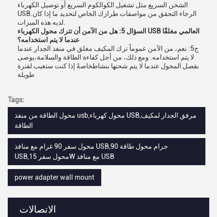
الشحن السريع مثل تشغيل الكوالكوم السريع أو توصيل الكهرباء
USB.الرجاء التحقق من مواصفات طرازك الخاص لتحديد ما إذا كان
لديه هذه الميزات.
السؤال 5: هل من الآمن أن تترك محول الكهرباء USB العالمي مغلقًا
عندما لا يتم استخدامه؟
ج5: نعم، من الآمن عموماً ترك المكيف مغلق في منفذ الجدار عندما
لا يتم استخدامه. ومع ذلك، من أجل كفاءة الطاقة والسلامة،يوصى
بفصل المحول عندما لا يتم شحنها بنشاطخاصةً إذا كنت ستغيب لفترة
طويلة
Tags:
محول الطاقة من منفذ usb,محول كهرباء USB,مرفق الجدار لمكيف
الطاقة
محول سفر 90 غرام مع منافذ USB,90 جرام محول طاقة
USB,محول سفر 15W مع منافذ USB
power adapter wall mount
الاتصالات