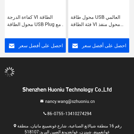
محول طاقة USB العالمي
كفاءة الدرجة VI الطاقة
فئة الطاقة VI محول منفذ
محول الطاقة USB Plug مع
وصلة الجدار
مدخل AC للاستخدام العالمي
احصل على أفضل سعر
احصل على أفضل سعر
Shenzhen Huoniu Technology Co.,Ltd
nancy.wang@szhuoniu.cn
86-0755-13410274294
رقم 16 منطقة شيالانغ الصناعية، شارع غونغمينغ ماتيان، منطقة
غوانغمينغ، شينزن، غوانغدونغ الصين البريد:518107