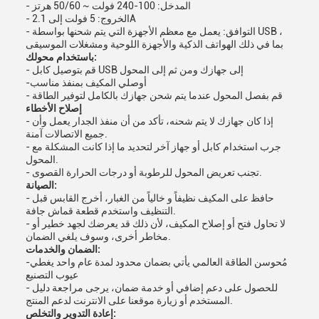
- المدخل: 100-240 فولت ~ 50/60 هرتز
- الخروج: 5 فولت إلى 2.1A
- التوافق: يعمل مع معظم الأجهزة التي يتم شحنها بواسطة USB ،
بما في ذلك الهواتف الذكية والأجهزة اللوحية ومشغلات الموسيقى
باستخدام محولك:
- قم بتوصيل كابل USB إلى جهازك ومن ثم إلى المحول
-أوصلي المكيف بمنفذ مناسب
- قم بفصل المحول عندما يتم شحن جهازك بالكامل لتوفير الطاقة
إصلاح الأخطاء
- إذا كان جهازك لا يتم شحنه، تأكد من أن منفذ الجدار يعمل وأن
جميع الاتصالات آمنة.
- جرب استخدام كابل أو جهاز آخر لتحديد ما إذا كانت المشكلة مع
المحول.
- تجنب تعريض المحول للرطوبة أو درجات الحرارة القصوى.
الصيانة:
- حافظ على المكيف نظيفاً و خالياً من الغبار، أخرج القابس قبل
التنظيف واستخدم قطعة قماش جافة.
- لا تحاول فتح أو إصلاح المكيف، لأن ذلك قد يعرضك لجهد خطير أو
مخاطر أخرى، وسوف يلغي الضمان.
الضمان والخدمات:
-مُحوسن الطاقة العالمي يأتي بضمان محدود لمدة عام واحد يغطي
عيوب التصنيع
- للحصول على دعم إضافي أو خدمة ضمان، يرجى مراجعة دليل
المستخدم أو زيارة موقعنا على الانترنت لدعم المنتج.
إعادة التدوير والتخلص: