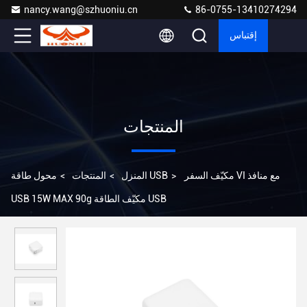
nancy.wang@szhuoniu.cn
86-0755-13410274294
إقتباس
المنتجات
مكيّف السفر VI مع منافذ
>
محول طاقة USB
المنزل
>
المنتجات
>
USB 15W MAX 90g مكيّف الطاقة USB