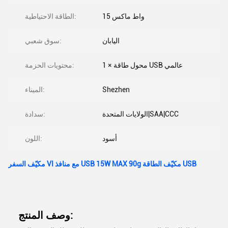
15 واط ماكس
الطاقة الاحتياطية:
اليابان
سوق شعبي:
1 × محول طاقة USB عالمي
محتويات الحزمة:
Shezhen
الميناء:
الولايات المتحدة|SAA|CCC
سدادة:
أسود
اللون:
مكيّف السفر VI مع منافذ USB 15W MAX 90g مكيّف الطاقة USB
وصف المنتج: