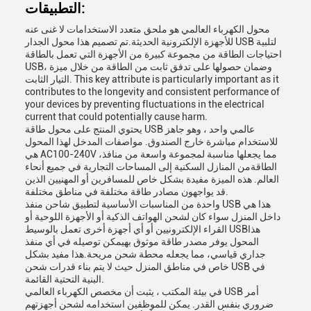
التطبيقات:
محول الكهرباء العالمي هو ملحق متعدد الاستخدامات لا غنى عنه
للأجهزة الإلكترونية الحديثة.تم تصميم هذا محول الجدار USB لتلبية
احتياجات الطاقة من مجموعة كبيرة من الأجهزة التي تعمل بالطاقة
USB، وضمان حصولها على تدفق ثابت من الطاقة من خلال ميزة
التيار الثابت. This key attribute is particularly important as it
contributes to the longevity and consistent performance of
your devices by preventing fluctuations in the electrical
current that could potentially cause harm.
يحتوي المنتج على محول طاقة USB عالمي واحد ، وهو جاهز
للاستخدام مباشرة خارج الصندوق. مواصفات المدخل لهذا المحول
هي AC100-240V ،مما يجعلها مناسبة لمجموعة واسعة من منافذ
الطاقةمن المنازل السكنية إلى المساحات التجارية في جميع أنحاء
العالم. هذه الميزة مفيدة بشكل خاص للمسافرين أو المهنيين الذين
قد يواجهون مصادر طاقة مختلفة في مناطق مختلفة.
واحدة من المناسبات الأساسية لتطبيق شاحن منفذ USB هذا هي
داخل المنزل سواء كان لشحن الهواتف الذكية أو الأجهزة اللوحية أو
القراء الإلكترونيين أو أي أجهزة أخرى تعمل بالوسيط USBهذا
المحول يوفر مصدر طاقة موثوق بهيمكن توصيله في أي منفذ
جداري قياسي، مما يجعله محطة شحن مريحة.هذا مفيد بشكل
خاص في مناطق المنزل حيث لا يتم بناء قدرات شحن USB في
البنية التحتية القائمة.
في بيئة المكتب ، يثبت أن مخصص الكهرباء العالمي USB أمر
ضروري بنفس القدر. يمكن للموظفين استخدامه لشحن أجهزتهم