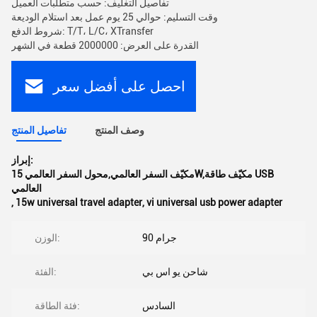
تفاصيل التغليف: حسب متطلبات العميل
وقت التسليم: حوالي 25 يوم عمل بعد استلام الوديعة
شروط الدفع: T/T، L/C، XTransfer
القدرة على العرض: 2000000 قطعة في الشهر
احصل على أفضل سعر
وصف المنتج
تفاصيل المنتج
إبراز:
مكيّف السفر العالمي,محول السفر العالمي 15W,مكيّف طاقة USB
العالمي
,
15w universal travel adapter
,
vi universal usb power adapter
90 جرام
الوزن:
شاحن يو اس بي
الفئة:
السادس
فئة الطاقة: