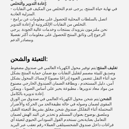
إعادة التدوير والتخلص:
- في نهاية حياة المنتج، يرجى عدم التخلص من المكيف في النفايات
المنزلية العادية.
- اتصل بالسلطات المحلية للحصول على معلومات عن برامج
التخلص من النفايات الإلكترونية أو إعادة التدوير.
نحن ملتزمون بتزويدك بمنتجات وخدمات عالية الجودة. يرجى
الرجوع إلى وثائق المنتج للحصول على معلومات أكثر تفصيلا
ومصادر الدعم.
التعبئة والشحن:
تغليف المنتج:
يتم توفير محول الكهرباء العالمي في صندوق مضغوط
وصديق للبيئة مصمم لتقليل النفايات مع ضمان حماية المنتج بشكل
جيد أثناء النقل.تتضمن العبوة إدراجًا مصبوبًا لإمساك المحول بشكل
آمن، دليل المستخدم ، وبطاقة الضمان الصندوق الخارجي مصنوع
من مواد معاد تدويرها ، مطبوعة بحبر على أساس الصويا ، ويمكن
إعادة تدويره بالكامل.
الشحن:
يتم شحن محول الكهرباء العالمي في صندوق من الورق
المقوى لضمان وصوله في حالة نظيفةالحد من الحركة والأضرار
المحتملة أثناء النقلكل صندوق شحن مغلق بشريط التعبئة الثقيل
وملصق بوضوح بعنوان المستلم و تحذير عن البند الهش لضمان
التعامل بعنايةنحن نستخدم الفول السوداني الحيوي لتعبئة أي
فراغات داخل صندوق الشحنسيتلقى العملاء رقم تعقب عبر البريد