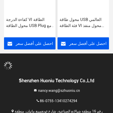
محول طاقة USB العالمي
كفاءة الدرجة VI الطاقة
فئة الطاقة VI محول منفذ
محول الطاقة USB Plug مع
وصلة الجدار
مدخل AC للاستخدام العالمي
احصل على أفضل سعر
احصل على أفضل سعر
Shenzhen Huoniu Technology Co.,Ltd
nancy.wang@szhuoniu.cn
86-0755-13410274294
رقم 16 منطقة شيالانغ الصناعية، شارع غونغمينغ ماتيان، منطقة