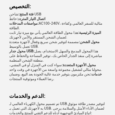
التخصيص:
شاحن USB
فئة المنتج:
اتصال التيار المتردد:
حائط
AC100-240V، مثالية للسفر العالمي وكفاءة
مواصفات المدخلات:
الطاقة.
الميزة الرئيسية:
هذا محول الطاقة العالمي يأتي مع ميزة تيار ثابت
لضمان الشحن المستقر والآمن لأجهزتك.
محول الشحن:
مصممة لتوفير شحن سريع وفعال لأجهزة متعددة
تعمل بالوسيط USB.
هذا المحول المدمج والسهل الاستخدام، يصل
محول جدار USB:
مباشرة إلى منفذ الجدار الخاص بك، توفير المساحة والحفاظ على
منطقة الشحن المنظمة.
محول الأجهزة المتعددة:
سواء كنت في المنزل أو في المشي،
محولنا مثالي لتشغيل مجموعة واسعة من الأجهزة في وقت واحد.
خدمات:
نحن ملتزمون بتوفير خدمة عالية الجودة بعد البيع، وضمان
رضا العملاء وموثوقية المنتجات.
الدعم والخدمات:
تم تصميم محول الكهرباء العالمي لـ USB لتوفير مصدر طاقة موثوق
به لأجهزتك التي تعمل بـ USB. لضمان الأداء الأمثل والسلامة،يرجى
اتباع المبادئ التوجيهية أدناه للدعم التقني للمنتج والخدمات: