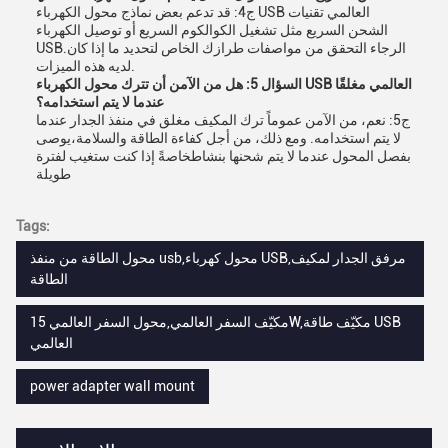
ج4: قد تدعم بعض نماذج محول الكهرباء USB العالمي تقنيات
الشحن السريع مثل تشغيل الكوالكوم السريع أو توصيل الكهرباء
USB.الرجاء التحقق من مواصفات طرازك الخاص لتحديد ما إذا كان
لديه هذه الميزات.
السؤال 5: هل من الآمن أن تترك محول الكهرباء USB العالمي مغلقًا
عندما لا يتم استخدامه؟
ج5: نعم، من الآمن عموماً ترك المكيف مغلق في منفذ الجدار عندما
لا يتم استخدامه. ومع ذلك، من أجل كفاءة الطاقة والسلامة،يوصى
بفصل المحول عندما لا يتم شحنها بنشاطخاصةً إذا كنت ستغيب لفترة
طويلة
Tags:
محول الطاقة من منفذ usb,محول كهرباء USB,مرفق الجدار لمكيف
الطاقة
مكيّف السفر العالمي,محول السفر العالمي 15W,مكيّف طاقة USB
العالمي
power adapter wall mount