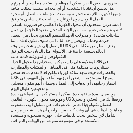
ضروري بنفس القدر. يمكن للموظفين استخدامه لشحن أجهزتهم
الشخصية أو أي معدات مكتبية تتطلب طاقة USB.هذا يضمن أن
جميع الأجهزة اللازمة مشحونة ومستعدة لاجتماعات العمل، أو مجرد
العمل اليومي دون الإزعاج من البحث عن شاحن متوافق.
المسافرين سيجدون أن محول الكهرباء العالمي هو ضرورية للسفر.
لأنه يدعم مجموعة واسعة من الجهد المدخل،تحديد الحاجة إلى حمل
شاحنات متعددة أو محولات الجهدالتصميم المدمج يجعل من السهل
حزمة وحمل، وتوفير راحة البال التي سوف يكون لديك دائما
الوصول إلى خيار شحن موثوقة USB بغض النظر عن مكانك في
العالم،شعبية خاصة في الأسواق مثل اليابان حيث التوافق
التكنولوجي والموثوقية قيمة عالية.
وعلاوة على ذلك، يمكن استخدام هذا محول الجدار USB في
سيناريوهات مختلفة مثل في المقاهي والمكتبات والمطارات
والقطارات حيث توجد منافذ كهرباء ولكن قد لا تقدم منافذ شحن
USB.يسمح للمستخدمين بشحن أجهزتهم أثناء تناول القهوة، في
انتظار رحلتهم، أو الذهاب إلى العمل، وضمان أنهم يبقون متصلين
ومدفوعين طوال اليوم.
مع ضمان لمدة سنة واحدة، يمكن للمستهلكين أن يثقوا في جودة
وموثوقية محول الكهرباء العالمي USB.ورفيقاً لك في السفر، وجسر
لضمان تكنولوجيا الخاص بك هو دائما في متناول اليد، مشحونة
وجاهزة للذهاب في أي وقت كنت.من الواضح أن هذا الشاحن هو حل
شامل لأي شخص يبحث للحفاظ على أجهزته مشحونة ومستعدة
للاستخدام في مجموعة متنوعة من البيئات والمواقف.