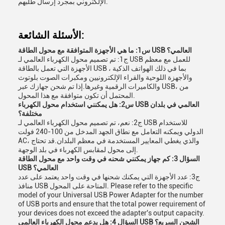
الإلكتروني بمجرد إرسال طلبهم.
الأسئلة الشائعة:
س1: ما هي الأجهزة المتوافقة مع محول الطاقة USB العالمي؟
ج1: تم تصميم محول الكهرباء العالمي لـ USB للعمل مع معظم
الأجهزة التي تعمل بالطاقة USB ، بما في ذلك الهواتف الذكية
والأجهزة اللوحية والقراء الإلكترونيين ومكبرات الصوت بلوتوث
والكاميرات الرقمية وغيرها.إذا تم شحن جهازك عبر USB، من
المحتمل أن تكون متوافقة مع هذا المحول.
س2: هل يمكنني استخدام محول الكهرباء USB العالمي في بلدان
مختلفة؟
ج2: نعم، تم تصميم محول الكهرباء العالمي لـ USB للاستخدام
الدولي ويمكنه التعامل مع نطاق الجهد المدخل من 100-240 فولت
AC، والذي يغطي المعايير المستخدمة في معظم البلدان.قد تحتاج
إلى محول لمقابس الكهرباء في بلد الوجهة.
السؤال 3: كم جهاز يمكنني شحنه في وقت واحد مع محول الطاقة
USB العالمي؟
ج3: عدد الأجهزة التي يمكنك شحنها في وقت واحد يعتمد على عدد
منافذ USB المتاحة على المحول. Please refer to the specific
model of your Universal USB Power Adapter for the number
of USB ports and ensure that the total power requirement of
your devices does not exceed the adapter's output capacity.
السؤال 4: هل يدعم محول الكهرباء العالمي USB الشحن السريع؟