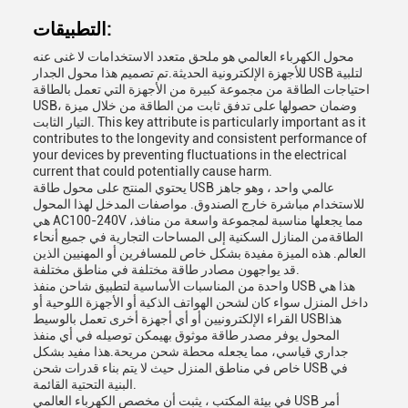
التطبيقات:
محول الكهرباء العالمي هو ملحق متعدد الاستخدامات لا غنى عنه
للأجهزة الإلكترونية الحديثة.تم تصميم هذا محول الجدار USB لتلبية
احتياجات الطاقة من مجموعة كبيرة من الأجهزة التي تعمل بالطاقة
USB، وضمان حصولها على تدفق ثابت من الطاقة من خلال ميزة
التيار الثابت. This key attribute is particularly important as it
contributes to the longevity and consistent performance of
your devices by preventing fluctuations in the electrical
current that could potentially cause harm.
يحتوي المنتج على محول طاقة USB عالمي واحد ، وهو جاهز
للاستخدام مباشرة خارج الصندوق. مواصفات المدخل لهذا المحول
هي AC100-240V ،مما يجعلها مناسبة لمجموعة واسعة من منافذ
الطاقةمن المنازل السكنية إلى المساحات التجارية في جميع أنحاء
العالم. هذه الميزة مفيدة بشكل خاص للمسافرين أو المهنيين الذين
قد يواجهون مصادر طاقة مختلفة في مناطق مختلفة.
واحدة من المناسبات الأساسية لتطبيق شاحن منفذ USB هذا هي
داخل المنزل سواء كان لشحن الهواتف الذكية أو الأجهزة اللوحية أو
القراء الإلكترونيين أو أي أجهزة أخرى تعمل بالوسيط USBهذا
المحول يوفر مصدر طاقة موثوق بهيمكن توصيله في أي منفذ
جداري قياسي، مما يجعله محطة شحن مريحة.هذا مفيد بشكل
خاص في مناطق المنزل حيث لا يتم بناء قدرات شحن USB في
البنية التحتية القائمة.
في بيئة المكتب ، يثبت أن مخصص الكهرباء العالمي USB أمر