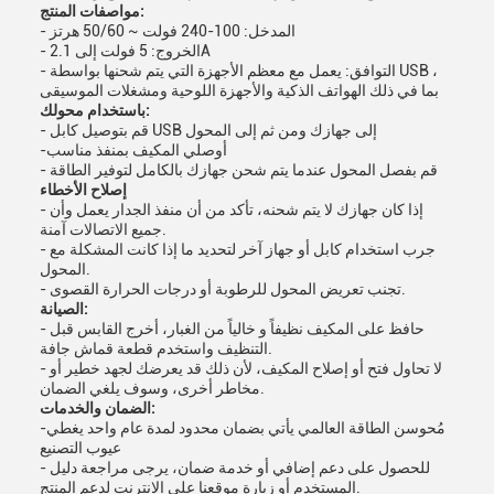
مواصفات المنتج:
- المدخل: 100-240 فولت ~ 50/60 هرتز
- الخروج: 5 فولت إلى 2.1A
- التوافق: يعمل مع معظم الأجهزة التي يتم شحنها بواسطة USB ،
بما في ذلك الهواتف الذكية والأجهزة اللوحية ومشغلات الموسيقى
باستخدام محولك:
- قم بتوصيل كابل USB إلى جهازك ومن ثم إلى المحول
-أوصلي المكيف بمنفذ مناسب
- قم بفصل المحول عندما يتم شحن جهازك بالكامل لتوفير الطاقة
إصلاح الأخطاء
- إذا كان جهازك لا يتم شحنه، تأكد من أن منفذ الجدار يعمل وأن
جميع الاتصالات آمنة.
- جرب استخدام كابل أو جهاز آخر لتحديد ما إذا كانت المشكلة مع
المحول.
- تجنب تعريض المحول للرطوبة أو درجات الحرارة القصوى.
الصيانة:
- حافظ على المكيف نظيفاً و خالياً من الغبار، أخرج القابس قبل
التنظيف واستخدم قطعة قماش جافة.
- لا تحاول فتح أو إصلاح المكيف، لأن ذلك قد يعرضك لجهد خطير أو
مخاطر أخرى، وسوف يلغي الضمان.
الضمان والخدمات:
-مُحوسن الطاقة العالمي يأتي بضمان محدود لمدة عام واحد يغطي
عيوب التصنيع
- للحصول على دعم إضافي أو خدمة ضمان، يرجى مراجعة دليل
المستخدم أو زيارة موقعنا على الانترنت لدعم المنتج.