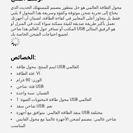
محول الطاقة العالمي هو حل متطور مصمم للمستهلك الحديث الذي
يحتاج إلى تجربة شحن موثوقة وكفؤة وسريعة.هذا المحول لا يلبي
فقط بل يتجاوز أعلى المعايير في كفاءة الطاقة، لضمان أن أجهزتك
تعمل بأكبر طريقة صديقة للبيئة ممكنة سواء كنت في المنزل أو
المكتب أو تسافر حول العالم،هذا شاحن USB هو الرفيق المثالي
لجميع احتياجات الشحن الخاصة بك.
الخصائص:
اسم المنتج: محول طاقة USB العالمي
فئة الطاقة: VI
الوزن: 90 غرام
فئة: شاحن USB
الضمان: سنة واحدة
محتويات العبوة: 1x محول طاقة USB العالمي
شاحن منفذ USB: نعم
منفذ الطاقة العالمي: متوافق مع أجهزة USB مختلفة
شاحن عالمي: مصمم لشحن الأجهزة عالميا مع محول القابس
المناسب