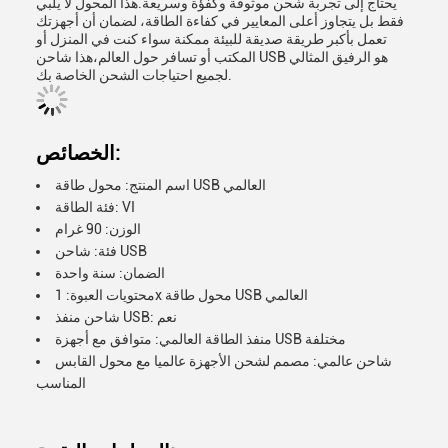
يحتاج إلى تجربة شحن موثوقة وكفؤة وسريعة.هذا المحول لا يلبي
فقط بل يتجاوز أعلى المعايير في كفاءة الطاقة، لضمان أن أجهزتك
تعمل بأكبر طريقة صديقة للبيئة ممكنة سواء كنت في المنزل أو
المكتب أو تسافر حول العالم،هذا شاحن USB هو الرفيق المثالي
لجميع احتياجات الشحن الخاصة بك.
الخصائص:
اسم المنتج: محول طاقة USB العالمي
فئة الطاقة: VI
الوزن: 90 غرام
فئة: شاحن USB
الضمان: سنة واحدة
محتويات العبوة: 1x محول طاقة USB العالمي
شاحن منفذ USB: نعم
منفذ الطاقة العالمي: متوافق مع أجهزة USB مختلفة
شاحن عالمي: مصمم لشحن الأجهزة عالميا مع محول القابس
المناسب