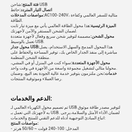
شاحن USB
فئة المنتج:
اتصال التيار المتردد:
حائط
AC100-240V، مثالية للسفر العالمي وكفاءة
مواصفات المدخلات:
الطاقة.
الميزة الرئيسية:
هذا محول الطاقة العالمي يأتي مع ميزة تيار ثابت
لضمان الشحن المستقر والآمن لأجهزتك.
محول الشحن:
مصممة لتوفير شحن سريع وفعال لأجهزة متعددة
تعمل بالوسيط USB.
هذا المحول المدمج والسهل الاستخدام، يصل
محول جدار USB:
مباشرة إلى منفذ الجدار الخاص بك، توفير المساحة والحفاظ على
منطقة الشحن المنظمة.
محول الأجهزة المتعددة:
سواء كنت في المنزل أو في المشي،
محولنا مثالي لتشغيل مجموعة واسعة من الأجهزة في وقت واحد.
خدمات:
نحن ملتزمون بتوفير خدمة عالية الجودة بعد البيع، وضمان
رضا العملاء وموثوقية المنتجات.
الدعم والخدمات:
تم تصميم محول الكهرباء العالمي لـ USB لتوفير مصدر طاقة موثوق
به لأجهزتك التي تعمل بـ USB. لضمان الأداء الأمثل والسلامة،يرجى
اتباع المبادئ التوجيهية أدناه للدعم التقني للمنتج والخدمات:
مواصفات المنتج:
- المدخل: 100-240 فولت ~ 50/60 هرتز