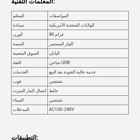
المعلمات التقنية:
المواصفات
المعلم
الولايات المتحدة الأمريكية
سدادة
90 غرام
الوزن
التيار المستمر
السمة
اليابان
السوق الشعبية
شاحن USB
الفئة
خدمة عالية الجودة بعد البيع
الخدمات
شنتشن
فوب
حائط
اتصال التيار المتردد
شنتشن
الميناء
AC100-240V
المدخلات
التطبيقات: