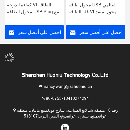
محول طاقة USB العالمي
كفاءة الدرجة VI الطاقة
فئة الطاقة VI محول منفذ
محول الطاقة USB Plug مع
وصلة الجدار
مدخل AC للاستخدام العالمي
احصل على أفضل سعر
احصل على أفضل سعر
Shenzhen Huoniu Technology Co.,Ltd
nancy.wang@szhuoniu.cn
86-0755-13410274294
رقم 16 منطقة شيالانغ الصناعية، شارع غونغمينغ ماتيان، منطقة
غوانغمينغ، شينزن، غوانغدونغ الصين البريد:518107