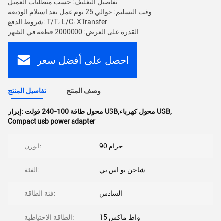
تفاصيل التغليف: حسب متطلبات العميل
وقت التسليم: حوالي 25 يوم عمل بعد استلام الوديعة
شروط الدفع: T/T، L/C، XTransfer
القدرة على العرض: 2000000 قطعة في الشهر
احصل على أفضل سعر
وصف المنتج
تفاصيل المنتج
,
محول طاقة 100-240 فولت USB,محول كهرباء USB
إبراز:
Compact usb power adapter
90 جرام
الوزن:
شاحن يو اس بي
الفئة:
السادس
فئة الطاقة:
15 واط ماكس
الطاقة الاحتياطية: