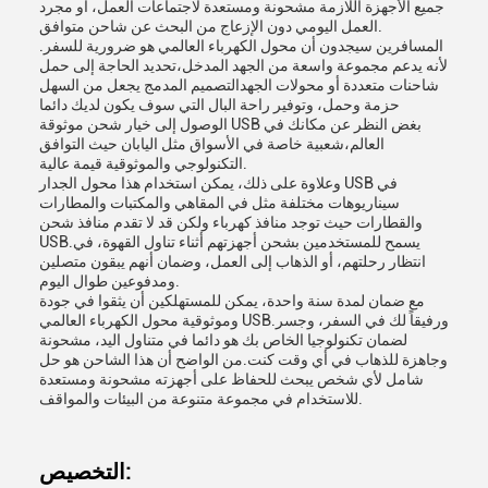
جميع الأجهزة اللازمة مشحونة ومستعدة لاجتماعات العمل، أو مجرد
العمل اليومي دون الإزعاج من البحث عن شاحن متوافق.
المسافرين سيجدون أن محول الكهرباء العالمي هو ضرورية للسفر.
لأنه يدعم مجموعة واسعة من الجهد المدخل،تحديد الحاجة إلى حمل
شاحنات متعددة أو محولات الجهدالتصميم المدمج يجعل من السهل
حزمة وحمل، وتوفير راحة البال التي سوف يكون لديك دائما
الوصول إلى خيار شحن موثوقة USB بغض النظر عن مكانك في
العالم،شعبية خاصة في الأسواق مثل اليابان حيث التوافق
التكنولوجي والموثوقية قيمة عالية.
وعلاوة على ذلك، يمكن استخدام هذا محول الجدار USB في
سيناريوهات مختلفة مثل في المقاهي والمكتبات والمطارات
والقطارات حيث توجد منافذ كهرباء ولكن قد لا تقدم منافذ شحن
USB.يسمح للمستخدمين بشحن أجهزتهم أثناء تناول القهوة، في
انتظار رحلتهم، أو الذهاب إلى العمل، وضمان أنهم يبقون متصلين
ومدفوعين طوال اليوم.
مع ضمان لمدة سنة واحدة، يمكن للمستهلكين أن يثقوا في جودة
وموثوقية محول الكهرباء العالمي USB.ورفيقاً لك في السفر، وجسر
لضمان تكنولوجيا الخاص بك هو دائما في متناول اليد، مشحونة
وجاهزة للذهاب في أي وقت كنت.من الواضح أن هذا الشاحن هو حل
شامل لأي شخص يبحث للحفاظ على أجهزته مشحونة ومستعدة
للاستخدام في مجموعة متنوعة من البيئات والمواقف.
التخصيص: