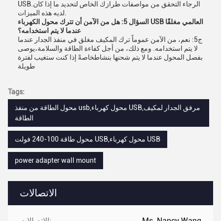
USB.الرجاء التحقق من مواصفات طرازك الخاص لتحديد ما إذا كان
لديه هذه الميزات.
السؤال 5: هل من الآمن أن تترك محول الكهرباء USB العالمي مغلقًا
عندما لا يتم استخدامه؟
ج5: نعم، من الآمن عموماً ترك المكيف مغلق في منفذ الجدار عندما
لا يتم استخدامه. ومع ذلك، من أجل كفاءة الطاقة والسلامة،يوصى
بفصل المحول عندما لا يتم شحنها بنشاطخاصةً إذا كنت ستغيب لفترة
طويلة
Tags:
محول الطاقة من منفذ usb,محول كهرباء USB,مرفق الجدار لمكيف
الطاقة
محول طاقة 100-240 فولت USB,محول كهرباء USB
power adapter wall mount
الاتصالات
Ms. Nancy Wang
الاتصالات: