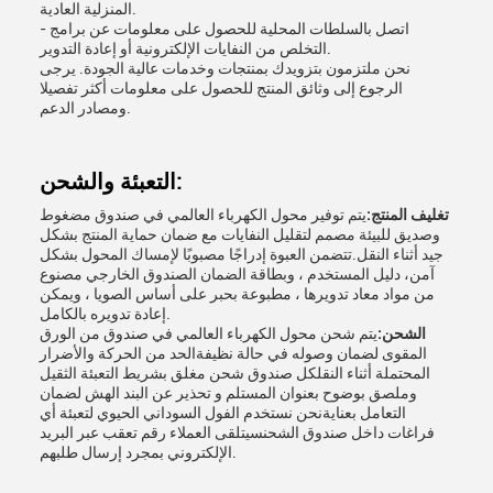
المنزلية العادية.
- اتصل بالسلطات المحلية للحصول على معلومات عن برامج
التخلص من النفايات الإلكترونية أو إعادة التدوير.
نحن ملتزمون بتزويدك بمنتجات وخدمات عالية الجودة. يرجى
الرجوع إلى وثائق المنتج للحصول على معلومات أكثر تفصيلا
ومصادر الدعم.
التعبئة والشحن:
تغليف المنتج:
يتم توفير محول الكهرباء العالمي في صندوق مضغوط
وصديق للبيئة مصمم لتقليل النفايات مع ضمان حماية المنتج بشكل
جيد أثناء النقل.تتضمن العبوة إدراجًا مصبوبًا لإمساك المحول بشكل
آمن، دليل المستخدم ، وبطاقة الضمان الصندوق الخارجي مصنوع
من مواد معاد تدويرها ، مطبوعة بحبر على أساس الصويا ، ويمكن
إعادة تدويره بالكامل.
الشحن:
يتم شحن محول الكهرباء العالمي في صندوق من الورق
المقوى لضمان وصوله في حالة نظيفةالحد من الحركة والأضرار
المحتملة أثناء النقلكل صندوق شحن مغلق بشريط التعبئة الثقيل
وملصق بوضوح بعنوان المستلم و تحذير عن البند الهش لضمان
التعامل بعنايةنحن نستخدم الفول السوداني الحيوي لتعبئة أي
فراغات داخل صندوق الشحنسيتلقى العملاء رقم تعقب عبر البريد
الإلكتروني بمجرد إرسال طلبهم.