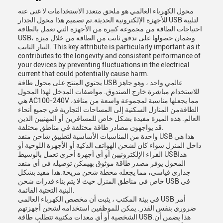
محول الكهرباء العالمي هو ملحق متعدد الاستخدامات لا غنى عنه
للأجهزة الإلكترونية الحديثة.تم تصميم هذا محول الجدار USB لتلبية
احتياجات الطاقة من مجموعة كبيرة من الأجهزة التي تعمل بالطاقة
USB، وضمان حصولها على تدفق ثابت من الطاقة من خلال ميزة
التيار الثابت. This key attribute is particularly important as it
contributes to the longevity and consistent performance of
your devices by preventing fluctuations in the electrical
current that could potentially cause harm.
يحتوي المنتج على محول طاقة USB عالمي واحد ، وهو جاهز
للاستخدام مباشرة خارج الصندوق. مواصفات المدخل لهذا المحول
هي AC100-240V ،مما يجعلها مناسبة لمجموعة واسعة من منافذ
الطاقةمن المنازل السكنية إلى المساحات التجارية في جميع أنحاء
العالم. هذه الميزة مفيدة بشكل خاص للمسافرين أو المهنيين الذين
قد يواجهون مصادر طاقة مختلفة في مناطق مختلفة.
واحدة من المناسبات الأساسية لتطبيق شاحن منفذ USB هذا هي
داخل المنزل سواء كان لشحن الهواتف الذكية أو الأجهزة اللوحية أو
القراء الإلكترونيين أو أي أجهزة أخرى تعمل بالوسيط USBهذا
المحول يوفر مصدر طاقة موثوق بهيمكن توصيله في أي منفذ
جداري قياسي، مما يجعله محطة شحن مريحة.هذا مفيد بشكل
خاص في مناطق المنزل حيث لا يتم بناء قدرات شحن USB في
البنية التحتية القائمة.
في بيئة المكتب ، يثبت أن مخصص الكهرباء العالمي USB أمر
ضروري بنفس القدر. يمكن للموظفين استخدامه لشحن أجهزتهم
الشخصية أو أي معدات مكتبية تتطلب طاقة USB.هذا يضمن أن