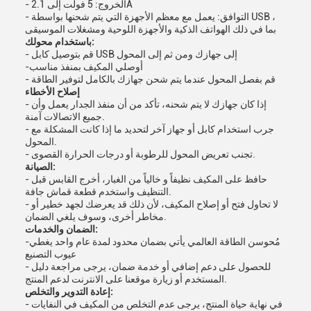
- الخروج: 5 فولت إلى 2.1A
- التوافق: يعمل مع معظم الأجهزة التي يتم شحنها بواسطة USB ،
بما في ذلك الهواتف الذكية والأجهزة اللوحية ومشغلات الموسيقى
باستخدام محولك:
- قم بتوصيل كابل USB إلى جهازك ومن ثم إلى المحول
-أوصلي المكيف بمنفذ مناسب
- قم بفصل المحول عندما يتم شحن جهازك بالكامل لتوفير الطاقة
إصلاح الأخطاء
- إذا كان جهازك لا يتم شحنه، تأكد من أن منفذ الجدار يعمل وأن
جميع الاتصالات آمنة.
- جرب استخدام كابل أو جهاز آخر لتحديد ما إذا كانت المشكلة مع
المحول.
- تجنب تعريض المحول للرطوبة أو درجات الحرارة القصوى.
الصيانة:
- حافظ على المكيف نظيفاً و خالياً من الغبار، أخرج القابس قبل
التنظيف واستخدم قطعة قماش جافة.
- لا تحاول فتح أو إصلاح المكيف، لأن ذلك قد يعرضك لجهد خطير أو
مخاطر أخرى، وسوف يلغي الضمان.
الضمان والخدمات:
-مُحوسن الطاقة العالمي يأتي بضمان محدود لمدة عام واحد يغطي
عيوب التصنيع
- للحصول على دعم إضافي أو خدمة ضمان، يرجى مراجعة دليل
المستخدم أو زيارة موقعنا على الانترنت لدعم المنتج.
إعادة التدوير والتخلص:
- في نهاية حياة المنتج، يرجى عدم التخلص من المكيف في النفايات