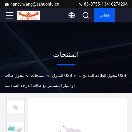
nancy.wang@szhuoniu.cn
86-0755-13410274294
إقتباس
المنتجات
محول الطاقة المدمج لـ USB
>
محول طاقة USB
المنزل
>
المنتجات
>
ذو التيار المستمر مع طاقة الدرجة السادسة