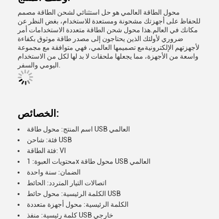
محول الطاقة العالمي هو حل استثنائي لشحن الطاقة مصمم
للحفاظ على أجهزتك مشحونة ومستعدة للاستخدام، بغض النظر عن
مكانك في العالم.هذا محول شحن الطاقة متعددة الاستخدامات أمر
ضروري لأولئك الذين يحتاجون إلى مصدر طاقة موثوق بكفاءة
لأجهزتهم الإلكترونيةمع تصميمها العالمي، فهي متوافقة مع مجموعة
واسعة من الأجهزة، مما يجعلها ملحقات لا بد لها لكل من الاستخدام
اليومي والسفر.
الخصائص:
اسم المنتج: محول طاقة USB العالمي
فئة: شاحن USB
فئة الطاقة: VI
محتويات العبوة: 1x محول طاقة USB العالمي
الضمان: سنة واحدة
اتصالات التيار المتردد: الحائط
الكلمة الرئيسية: محول حائط USB
الكلمة الرئيسية: محول أجهزة متعددة
كلمة رئيسية: منفذ USB خارجي