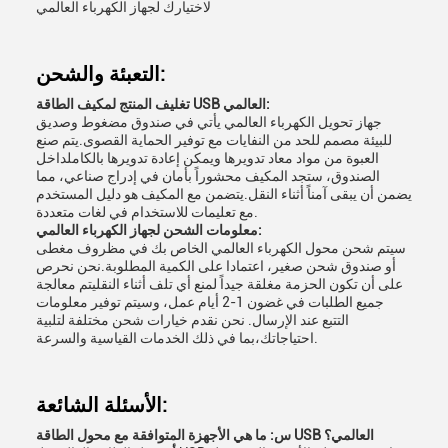
لاختيارك لجهاز الكهرباء العالمي
التعبئة والشحن:
تغليف المنتج لمكيف الطاقة USB العالمي:
جهاز تحويل الكهرباء العالمي يأتي في صندوق مضغوط وصديق
للبيئة مصمم للحد من النفايات مع توفير الحماية القصوى.يتم صنع
العبوة من مواد معاد تدويرها ويمكن إعادة تدويرها بالكاملداخل
الصندوق، ستجد المكيف محشوراً بأمان في إدراج صناعي، مما
يضمن أن يبقى آمناً أثناء النقل.يتضمن مع المكيف هو دليل المستخدم
مع تعليمات للاستخدام في لغات متعددة.
معلومات الشحن لجهاز الكهرباء العالمي:
سيتم شحن محول الكهرباء العالمي الخاص بك في مظروف مغطى
أو صندوق شحن صغير، اعتمادا على الكمية المطلوبة.نحن نحرص
على أن تكون الحزمة مغلقة جيداً لمنع أي تلف أثناء النقليتم معالجة
جميع الطلبات في غضون 1-2 أيام عمل، وسيتم توفير معلومات
التتبع عند الإرسال. نحن نقدم خيارات شحن مختلفة لتلبية
احتياجاتك،بما في ذلك الخدمات القياسية والسرعة.
الأسئلة الشائعة:
س: ما هي الأجهزة المتوافقة مع محول الطاقة USB العالمي؟