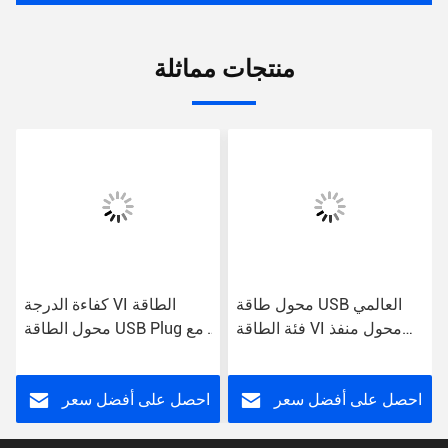
منتجات مماثلة
محول طاقة USB العالمي
كفاءة الدرجة VI الطاقة
فئة الطاقة VI محول منفذ
محول الطاقة USB Plug مع
وصلة الجدار
مدخل AC للاستخدام العالمي
احصل على أفضل سعر
احصل على أفضل سعر