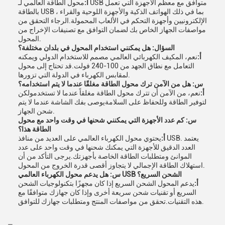
أ:
محول الطاقة العالمي لـ USB متوافق مع معظم الأجهزة التي تعمل
بالطاقة USB ، بما في ذلك الهواتف الذكية والأجهزة اللوحية والقراء
الإلكترونيين وأجهزة التحكم في الألعاب المحمولة.الرجاء التحقق من
مواصفات الجهاز الخاص بك لضمان التوافق مع تصنيفات الإخراج من
المحول.
السؤال: هل يمكنني استخدام المحول في بلدان مختلفة؟
أ:
نعم، المكيف الكهربائي العالمي مصمم للاستخدام الدولي ويمكنه
التعامل مع نطاق الجهد من 100-240 فولت.قد تحتاج إلى محول
لمقابس الكهرباء في الدولة التي تزورها.
س: هل من الآمن ترك محول الطاقة مغلقًا عندما لا يتم استخدامه؟
أ:
نعم، من الآمن أن تترك محول الطاقة مغلقاً عندما لا تستخدمولكن
لتوفير الطاقة وللحفاظ على السلامةيوصى بفك الشاشة عندما لا يتم
شحن الجهاز.
س: كم عدد الأجهزة التي يمكنني شحنها في وقت واحد مع محول
الطاقة هذا؟
أ:
يحتوي محول الكهرباء العالمي على العديد من منافذ USB. يعتمد
العدد الدقيق للأجهزة التي يمكنك شحنها في وقت واحد على عدد
الموانئ ومتطلبات الطاقة الخاصة بأجهزتك.يرجى التأكد من أن
استهلاك الطاقة الإجمالي لا يتجاوز أقصى قدرة الخروج من المحول.
س: هل يدعم محول الكهرباء العالمي USB الشحن السريع؟
أ:
يدعم المحول الشحن السريع إذا كان مجهزًا بتكنولوجيات الشحن
السريع أو تقنيات شحن سريعة أخرى وإذا كان جهازك متوافقًا مع
هذه التقنيات.تحقق من مواصفات المنتج ومتطلبات جهازك للتوافق.