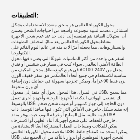
التطبيقات:
محول الكهرباء العالمي هو ملحق متعدد الاستخدامات بشكل
استثنائي، مصمم لتلبية مجموعة واسعة من احتياجات الشحن.يضمن
أن استهلاك الطاقة يتم تقليصه إلى أدنى حد عند عدم شحن الأجهزة
بنشاطمحول الكهرباء العالمي يعد مثاليًا لمختلف التطبيقات
والسيناريوهات، مما يجعله أمرًا لا بد منه في عالم اليوم القائم على
التكنولوجيا.
السفر هي واحدة من أكثر المناسبات شيوعًا التي يضيء فيها محول
الطاقة الأمني العالمي. سواء كنت في مطار في شنتشن أو فندق
في هونغ كونغ،نطاق مدخل المكيف من AC100-240V يجعل من
مناسبة للاستخدام في جميع أنحاء العالمكمرافق سفر خفيف الوزن
يزن فقط 90 غراماً، ويمكن تخزينها بسهولة في حقائبك دون إضافة
أي وزن ملحوظ.
في المنزل، هذا المحول يحول أي منفذ إلى مفعول USB، مما يسمح
لك بتشغيل الهواتف الذكية، الأجهزة اللوحية،وأجهزة أخرى تعمل
بالوسيط USB دون الحاجة إلى جهاز كمبيوتر أو طوب شحن ضخم.
إنه مفيد بشكل خاص في الأماكن التي تكون فيها منافذ التوصيل ذات
قيمة عالية، مثل المطبخ أو غرفة النوم، حيث يوفر منفذ USB
خارجي للحفاظ على شحن أجهزتك أثناء الطهي أو الاسترخاء.
يمكن للمكاتب ومساحات العمل المشتركة أيضًا الاستفادة من
ملاءمة محول الكهرباء العالمي USB. يمكن استخدامه كمفتاح حائط
USB لشحن أجهزة الموظفين أو الزوار ،التأكد من أن الجميع يبقى