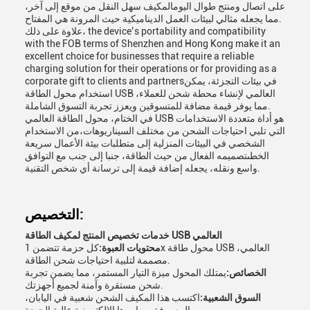
على اتصال ومنتج طوال اليومالمكيف سهل النقل من موقع إلى آخر،
مما يجعله مثالي لبيئات العمل الديناميكية حيث المرونة هي المفتاح.
علاوة على ذلك، the device’s portability and compatibility
with the FOB terms of Shenzhen and Hong Kong make it an
excellent choice for businesses that require a reliable
charging solution for their operations or for providing as a
corporate gift to clients and partnersفي بيئات التجزئة، يمكن
استخدام محول الطاقة USB العالمي لإنشاء محطة شحن للعملاء،
مما يوفر قيمة مضافة للمتسوقين ويعزز تجربة التسوق الشاملة.
في الختام، محول الطاقة العالمي USB هو أداة متعددة الاستخدامات
التي تلبي احتياجات الشحن من مختلف السيناريوهات،من الاستخدام
الشخصي في البيئات المنزلية إلى متطلبات بيئة الأعمال سريعة
الخطىتصميمه الفعال من حيث الطاقة، جنبا إلى جنب مع التوافق
واسع ونقله، يجعله إضافة قيمة إلى ترسانة أي شخص التقنية.
التخصيص:
خدمات تخصيص المنتج لمكيف الطاقة USB العالمي
محتويات العبوة:
كل حزمة تتضمن 1x محول طاقة USB العالمي،
مصممة لتلبية احتياجات شحن الطاقة.
الخصائص:
يمتلك المحول ميزة التيار المستمر، مما يضمن تجربة
شحن مستقرة وآمنة لجميع أجهزتك.
السوق الشعبية:
اكتسب هذا المكيف الشحن شعبية في اليابان،