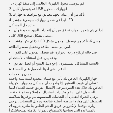
قم بتوصيل محول الكهرباء العالمي إلى منفذ كهرباء
قم بتوصيل كابل USB لجهازك بالمحول.
تأكد من أن إعداد الجهد يتطابق مع مواصفات جهازك
ابدأ في شحن جهازك، سيضيء مؤشر LED.
نصائح حل المشاكل:
إذا لم يتم شحن الجهاز، تحقق من أن إعدادات الجهد صحيحة وأن
كابل USB متصل بشكل صحيح.
إذا لم يكن مؤشر LED مضيءًا، تأكد من توصيل المحول بشكل
آمن إلى منفذ الطاقة وتشغيل مصدر الطاقة.
في حالة ارتفاع درجة الحرارة، قم بفصل المحول على الفور
ودعه يبرد قبل استئناف الاستخدام.
بالنسبة للمشاكل المستمرة، راجع دليل المنتج أو اتصل بفريق
الدعم الفني لدينا للحصول على المساعدة.
الضمان والخدمات:
جهاز الكهرباء الخاص بك يأتي مع ضمان محدود لمدة سنة واحدة
تغطي أي عيوب التصنيع. إذا واجهت أي مشاكل مع جهاز الكهرباء
الخاص بك خلال هذه الفترة،يرجى الاتصال بفريق خدمة العملاء لدينا
للحصول على الدعم وخيارات استبدال أو إصلاح محتملةاحتفظ
برهان الشراء لضمان أن الخدمات المضمونة يتم توفيرها بسلاسة.
للحصول على موارد إضافية، أسئلة شائعة، ودلائل المنتجات، يرجى
زيارة موقعنا الإلكتروني.فريق الدعم الخاص بنا ملتزم بتزويدك
بالمساعدة التي تحتاجها للاستمتاع بالمزايا الكاملة لمنتجناشكراً