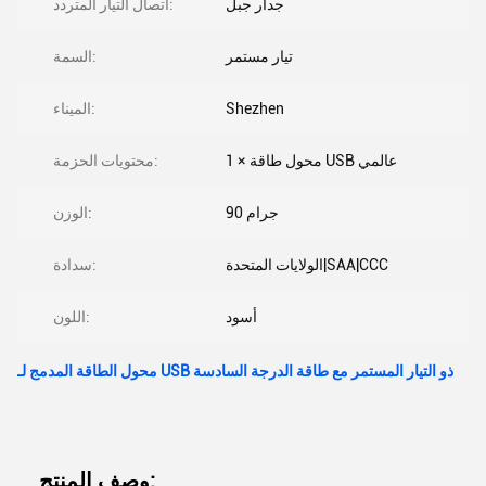
جدار جبل
اتصال التيار المتردد:
تيار مستمر
السمة:
Shezhen
الميناء:
1 × محول طاقة USB عالمي
محتويات الحزمة:
90 جرام
الوزن:
الولايات المتحدة|SAA|CCC
سدادة:
أسود
اللون:
محول الطاقة المدمج لـ USB ذو التيار المستمر مع طاقة الدرجة السادسة
وصف المنتج: