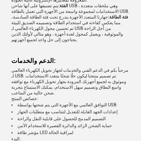
المعروفة بمعاييرها الإلكترونية عالية الجودة.
الفئة:
يتم تصنيفها على أنها شاحن USB ، وهي ملحقات متعددة
الاستخدامات لمجموعة واسعة من الأجهزة التي تعمل بالطاقة USB.
فئة الطاقة:
جهازنا المتعدد الأجهزة يندرج تحت فئة الطاقة السادسة،
مما يعكس كفاءته في استخدام الطاقة وتصميمه الصديق للبيئة.
تم تحسين محول الكهرباء العالمي لـ USB من أجل الراحة
والموثوقية ، ويعمل كمحول لعدة أجهزة ، وهو مثالي لأولئك الذين
يحتاجون إلى حل واحد لجميع أجهزتهم.
الدعم والخدمات:
مرحباً بكم في الدعم الفني والخدمات لجهاز تحويل الكهرباء العالمي
لـ USB. تم تصميم منتجنا ليكون حلًا شحنًا متعدد الاستخدامات
وموثوق به لجميع أجهزتك المزودة بجهاز تحويل الكهرباء.مع توافقه
واسع النطاق وتصميم سهل الاستخدام، يمكنك الاستمتاع بتجربة
شحن خالية من المتاعب.
خصائص المنتج:
التوافق العالمي مع الأجهزة التي يتم شحنها بواسطة USB
إعدادات الجهد القابلة للتعديل لتتناسب مع متطلبات الجهاز
التصميم المدمج للحصول على قابلية النقل والراحة
حماية الشحن الزائد والدائرة القصيرة للاستخدام الآمن
مؤشر طاقة LED لمراقبة الحالة
البدء: