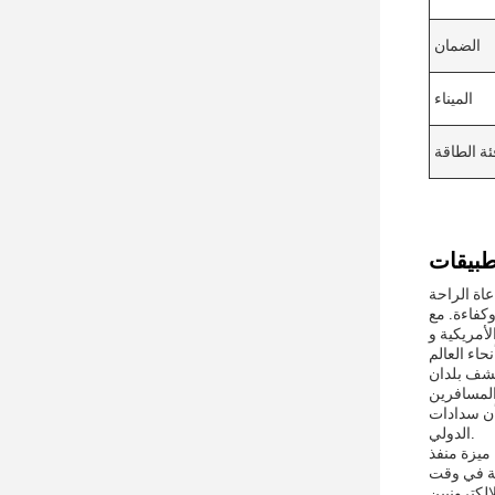
الضمان
الميناء
ئة الطاقة
اة الراحة
ونوا على يقين من نسبها
مناسبة لمجموعة
كشف بلدان
المسافرين
جعل من المكيف أداة لا غنى عنها للسفر
الدولي.
ل منفذ واحد إلى محطة
قة في وقت