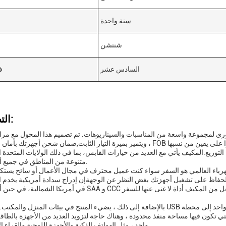
سنة واحدة
شنتشن
السادس عشر
ف
التطبيقات:
ري لمجموعة واسعة من المناسبات والسيناريوهات. تم تصميم هذا المحول مع مراع
، ويتميز بميزة التيار الثابت,ضمان شحن أجهزتك بأمان وكفاءة. مع FOB التي تنشأ من شنشن وهونغ كونغ، يمكن للعملاء أن يك
يع.المكيف يأتي مع العديد من خيارات القابس، بما في ذلك الولايات المتحدة الأمريكية وSAA و CCC ، مما يجعلها 
متنوعة من المناطق في جميع أنحاء العالم.
كهرباء العالمي هو السفر سواء كنت عميل محترف في مجال الأعمال أو سائح يست
الحفاظ على تشغيل أجهزتك بغض النظر عن الوجهةإن إدراج سدادة أمريكية يخدم 
في أمريكا الشمالية، في حين أن سدادات SAA و CCC مثالية للمستخدمين في أستراليا والصين، على التوالي.هذا ي
بالإضافة إلى ذلك ، يضيء المنتج في بيئات المنزل والمكتب. ميزة منفذ USB الخارجي تسمح للمحول بتوسيع قدرات الشحن ،تحوي
تكون فيها مساحة منفذ محدودة ، وهناك حاجة لتزويد العديد من الأجهزة بالطا
واحد ، مثل الهواتف الذكية والأجهزة اللوحية والقراء الإلكترونيين.