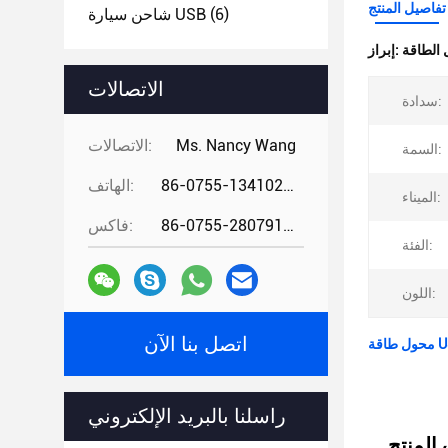
تفاصيل المنتج
(6)
شاحن سيارة USB
إبراز:
الاتصالات
سدادة:
Ms. Nancy Wang
الاتصالات:
السمة:
86-0755-13410274294
الهاتف:
الميناء:
86-0755-28079166
فاكس:
الفئة:
اللون:
اتصل بنا الآن
راسلنا بالبريد الإلكتروني