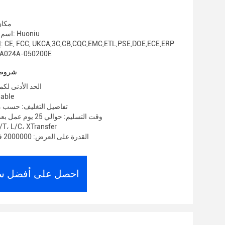
مكان
اسم العلامة التجارية: Huoniu
إصدار الشهادات: CE, FCC, UKCA,3C,CB,CQC,EMC,ETL,PSE,DOE,ECE,ERP
رقم الموديل: 4A-050200E
شروط 
الحد الأدنى لكمية: 1000
الأسعار:
تفاصيل التغليف: حسب م
وقت التسليم: حوالي 25 يوم عمل بعد استلام الوديعة
شروط الدفع: ، L/C، XTransfer
القدرة على العرض: 2000000 قطعة في الشهر
احصل على أفضل س