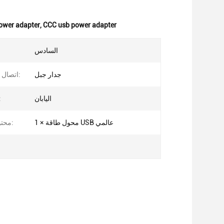
ower adapter
,
CCC usb power adapter
السادس
جدار جبل
اتصال التيار المتردد:
اليابان
سوق ش
1 × محول طاقة USB عالمي
محتويات الحزمة: