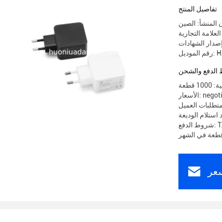
تفاصيل المنتج
 المنشأ: الصين
HA02
الدفع والشحن
 قطعة
 negotiable
تطلبات العميل
T/T
عر