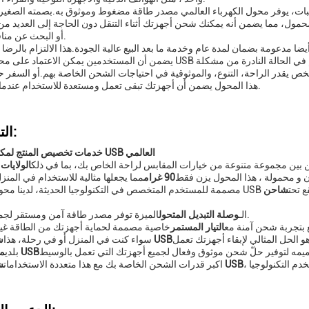
كتبات، يوفر محول الكهرباء العالمي مصدر طاقة مضغوط وموثوق به.بصمته الصغيرة 
حمول، مما يضمن أنه يمكنك شحن أجهزتك أثناء التنقل دون الحاجة إلى العديد من
أو البحث عن منافذ متوافقة.
ا مدعومة بضمان لمدة عام وخدمة ما بعد البيع عالية الجودة.هذا الالتزام بالرضا 
ص يقدر الراحة، التنوع، والموثوقية في احتياجات الشحن الخاصة بهم.أو السفر حو
هذا المحول يضمن أن أجهزتك تبقى تعمل ومستعدة للاستخدام عندما تحتاج إليها.
التخصيص:
خدمات تخصيص المنتج لمكيف الطاقة USB العالمي
 بين مجموعة متنوعة من خيارات المقابس لراحة الخاص بك، بما في ذلك
الولايات
ن و محمولة ، هذا المحول يزن فقط
90 غرام
ل الكهرباء USB العالمية تقع تحت
الميزة توفر مصدر طاقة آمن ومستقر لجميع أجهزتك.
الـ
وصلة التبديل المتحول
 بتجربة شحن آمنة مع
التيار المستمر
خاصية مصممة لحماية أجهزتك من الطاقة غير
شاحن منفذ USB
سواء كنت في المنزل أو في رحلة، هذا
محول طاقة USB
بلدي
شاحن منفذ USB
اكبر قدرات الشحن الخاصة بك مع هذا متعددة الاستخدامات