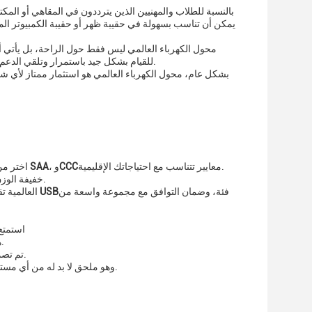
بالنسبة للطلاب والمهنيين الذين يترددون في المقاهي أو الم
يمكن أن تناسب بسهولة في حقيبة ظهر أو حقيبة الكمبيوتر الم
محول الكهرباء العالمي ليس فقط حول الراحة، بل يأتي أيض
يضمن أن المستخدمين يمكن الاعتماد على محول الطاقة USB للقيام بشكل جيد باستمرار وتلقي الدعم في الحالة النادرة من مشكلة.
بشكل عام، محول الكهرباء العالمي هو استثمار ممتاز لأي شخ
معايير تتناسب مع احتياجاتك الإقليمية.
CCC
، و
الـ SAA
اختر من
مما يجعلها مثالية للاستخدام في المنزل أو السفر.
خفيفة الوز
فئة، وضمان التوافق مع مجموعة واسعة من
شاحن USB
مصممة للمستخدم المتخصص في التكنولوجيا الحديثة، لدينا محو
استمتع
هو الحل المثالي لإبقاء أجهزتك تعمل.
تم تصميمه لتوفير حلّ شحن موثوق وفعال لجميع أجهزتك التي تعمل بالوسيط.
، وهو ملحق لا بد له من أي مستخدم التكنولوجيا.