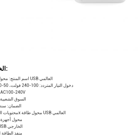
الخصائص:
اسم المنتج: محول طاقة USB العالمي
دخول التيار المتردد: 100-240 فولت، 50-60 هرتز
مدخل: C100-240V
السوق الشعبية: 
الضمان: سنة
محتويات العبوة: 1x محول طاقة USB العالمي
محول أجهزة 
مفتاح USB الخارجي
منفذ الطاقة ا