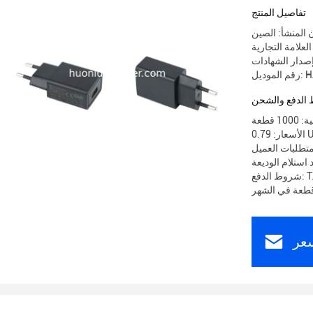
تفاصيل المنتج
 المنشأ: الصين
HA02
الدفع والشحن
 قطعة
0. USD
تطلبات العميل
T/T
عر