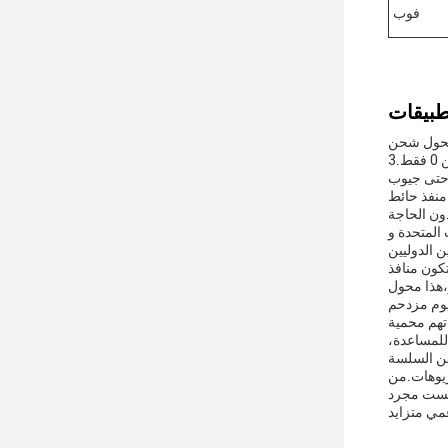
فوب
ا محول شحن
الطاقة يبرز مع طاقة الاستعداد منخفضة جدا من 0 فقط.3W MAX، مما يجعله خيارًا صديقًا للبيئة للمستهلكين الذين يدركون الطاقة. وزنه 90 غرامًا فقط،
ميع أجهزتك.سواء
ون الحاجة
ير الكهربائية مما
كون منافذ
،هذا محول
اتهم محمية
للمساعدة،
ريوهات.من
 ليست مجرد