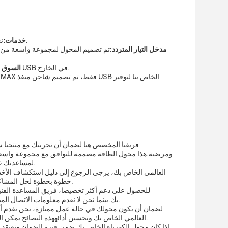
نحن نقدم خدمة ما بعد البيع عالية الجودة لمعالجة أي مخاوف أو مشاكل قد تواجهها مع منتجاتنا.
خدمات:
مدخل التيار المتردد:
وخاصة شعبية في اليابان، هذا محول الأجهزة المتعددة هو الخيار الأول لتشغيل أجهزة USB في الخارج.
السوق ا
ومرضية.هذا محول الطاقة مصممة للتوافق مع مجموعة واسعة 
لمساعدتك على الحصول على أقصى استفادة من منتجك، ونحن نقدم مجموعة متنوعة من خدمات الدعم.
خطوة بخطوة لحل المشاكل الشائعةإذا فقدت دليل المستخدم، فيمكن تحميل نسخة رقمية من قسم الدعم في موقعنا.
للحصول على دعم أكثر تخصيصا، فريق المساعدة الفنية
بك.بينما نحن لا نقدم معلومات الاتصال المباشرة هنا، يمكنك الوصول إلى خدمة العملاء من خلال القنوات الرسمية المدرجة على موقعنا.
لضمان أن يكون محولك في حالة عمل ممتازة، نحن نقدم أي
محول الطاقة USB العالمي الخاص بك وتحسين أدائههذه النصائح يمكن العثور عليها في دليل المستخدم وعلى صفحة الدعم في موقعنا الإلكتروني.
إذا كان محول الكهرباء الخاص بك ضمن فترة الضمان وتعتقد 