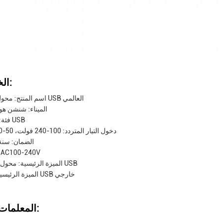
الخصائص:
اسم المنتج: محول طاقة USB العالمي
الميناء: شنشن هون
فئة: شاحن USB
دخول التيار المتردد: 100-240 فولت، 50-60 هرتز
الضمان: سنة
مدخل: C100-240V
الميزة الرئيسية: محول الطاقة USB
الميزة الرئيسية: منفذ USB خارجي
المعلمات التقنية: