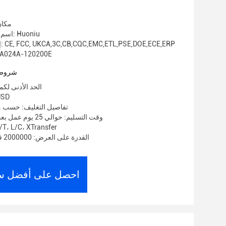
مكان
اسم العلامة التجارية: Huoniu
إصدار الشهادات: CE, FCC, UKCA,3C,CB,CQC,EMC,ETL,PSE,DOE,ECE,ERP
رقم الموديل: 4A-120200E
شروط 
الحد الأدنى لكمية: 1000
الأسعار: 79
تفاصيل التغليف: حسب م
وقت التسليم: حوالي 25 يوم عمل بعد استلام الوديعة
شروط الدفع: ، L/C، XTransfer
القدرة على العرض: 2000000 قطعة في الشهر
احصل على أفضل س