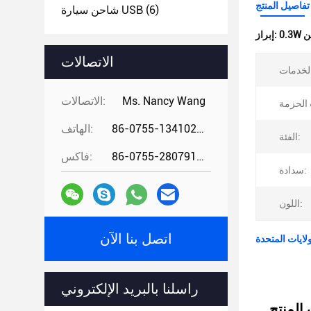
تفاصيل المنتج
(6)
شاحن سيارة USB
إبراز:
الاتصالات
Ms. Nancy Wang
الاتصالات:
86-0755-13410274294
الهاتف:
الفئة:
86-0755-28079166
فاكس:
سدادة:
اللون:
اتصل بنا الآن
راسلنا بالبريد الإلكتروني