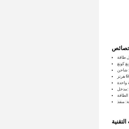
غ كونغ
 واحدة
A