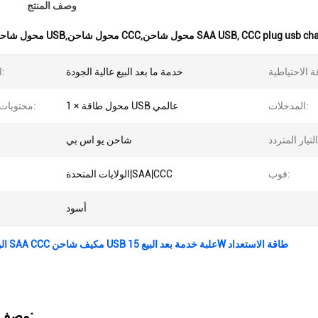
وصف المنتج
CCC plug usb cha
,
0.3W محول شاحن USB,محول شاحن CCC,محول شاحن SAA USB
خدمة ما بعد البيع عالية الجودة
الخدمات:
المدخلات:
1 × محول طاقة USB عالمي
محتويات الحزمة:
شاحن يو اس بي
فوب:
الولايات المتحدة|SAA|CCC
أسود
الولايات المتحدة SAA CCC مكيف شاحن USB علبة خدمة بعد البيع 15W طاقة الاستعداد
وصف المنتج: