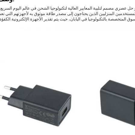
ي مصمم لتلبية المعايير العالية لتكنولوجيا الشحن في عالم اليوم السريع.هذا شاحن USB من أحدث التق
 المنزليين الذين يحتاجون إلى مصدر طاقة موثوق به لأجهزتهم التي تعمل بالطاقة USBإن التو