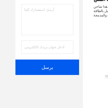
نيات هو ملحق
افق العالمي
يرسل