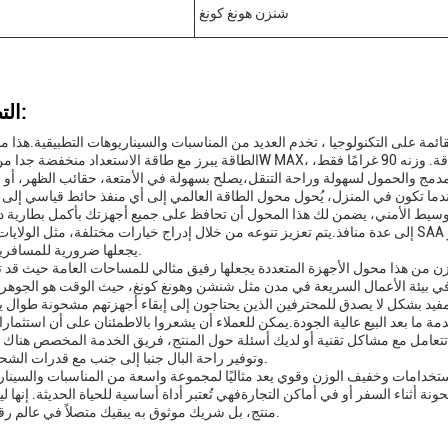
شنزن هونغ كونغ
التطبيقات:
قائمة على التكنولوجيا ، تخدم العديد من المناسبات والسيناريوهات التطبيقية.هذ
ما تكون في المنزل، يُحول محول الطاقة العالمي إلى أي منفذ حائط قياسي إلى منفذ حائط USB، مما يوفر محطة شحن مركزية لج
لوسيط الأمني، يضمن لك هذا المحول أن تحافظ على جميع أجهزتك بأكمل بطارية د
إلى عدة منافذ.يتم تعزيز تنوعه من خلال إدراج خيارات مختلفة، مثل الولايات المتحدة و SAA و CCC ، وتلبية مجموعة واسعة من المعاي
يجعلها ضرورية للمسافرين الدوليين.
زن من هذا محول الأجهزة المتعددة يجعلها رفيق مثالي للمساحات العامة حيث قد ت
ي بيئة الأعمال السريعة في مدن مثل شنشن وهونغ كونغ، حيث الوقت هو الجوهر
مة ما بعد البيع عالية الجودة.يمكن للعملاء أن يشعروا بالاطمئنان على أن استثمار
تعامل مع مشاكل تقنية أو لديك أسئلة حول المنتج، فريق الخدمة المخصص هناك 
وتوفير راحة البال جنبا إلى جنب مع قدرات الشحن السلسة.
ستخدامات وخفيف الوزن وقوي يعد مثاليًا لمجموعة واسعة من المناسبات والسينا
 أثناء السفر أو في أماكن التجارةفهي تُعتبر أداة أساسية للحياة الحديثة. إنها
منتج، بل شريك موثوق به يبقيك متصلاً في عالم رقمي متزايد.