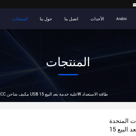
الأحداث
اتصل بنا
حول بنا
المنتجات
م
Arabic
المنتجات
الولايات المتحدة SAA CCC مكيف شاحن USB علبة خدمة بعد البيع 15W طاقة الاستعداد
ة SAA CCC مكيف شاحن USB علبة