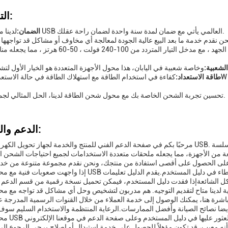
التخصيص:
لدينا محول طاقة USB العالمي يأتي مع ضمان لمدة سنة واحدة لضمان راحة عقلك.
الضمان:
تم تصميم المحول لمجموعة واسعة من الجهد ، مع مدخل التيار المتردد من 100-240 فول
لشعبية:
طاقة الاستعداد:
تحسين تجربة الشحن الخاصة بك مع محول شحن الطاقة لدينا، الحل المثالي لجميع أجهزتك.
الدعم والخدمات:
مرحبًا بكم في صفحة الدعم الفني للمنتج والخدمة لجهاز تحويل الكهرباء العالمي USB. فريقنا المخصص هنا لضمان أن تجرب
من الأجهزة، مما يجعله ملحقات متعددة الاستخدامات لجميع احتياجات الشحن ا
إذا واجهت صعوبات فنية مع محول الطاقة USB العالمي الخاص بك، يرجى الرجوع إلى دليل استكشاف الأخطاء في
 لدينا متاح لتقديم التوجيه. هم مدربون لتشخيص وحل أي مشاكل قد تواجه مع م
ضا نصائح الصيانة وأفضل الممارسات.الرعاية المنتظمة والاستخدام السليم سوف
أنه معيب، قد تكون مؤهلاً للحصول على خدمة استبدال أو إصلاح.يرجى الرجوع إل