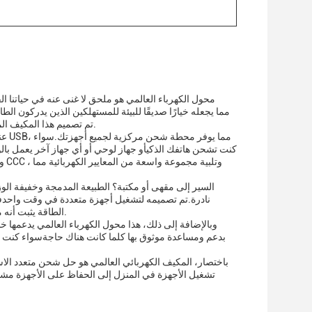
محول الكهرباء العالمي هو ملحق لا غنى عنه في حياتنا ال
تم تصميم هذا المكيف المدمج والحمول لسهولة وراحة التنقل،يصلح بسهولة في الأمتعة، حقائب الظهر، أو حتى جيوب.
عند
كنت تشحن هاتفك الذكيأو جهاز لوحي أو أي جهاز آخر يعمل با
السير إلى مقهى أو مكتبة؟ الطبيعة المدمجة وخفيفة الو
نادرة.تم تصميمه لتشغيل أجهزة متعددة في وقت واحدف
الطاقة يثبت أنه مفيد بشكل لا يصدق للمحترفين الذين يحتاجون إلى إبقاء أجهزتهم مشحونة طوال يوم مزدحم.
وبالإضافة إلى ذلك، هذا محول الكهرباء العالمي يدعمها خد
بدعم ومساعدة موثوق بها كلما كانت هناك حاجةسواء كنت ت
باختصار، المكيف الكهربائي العالمي هو حل شحن متعدد الا
تشغيل الأجهزة في المنزل إلى الحفاظ على الأجهزة مشحونة