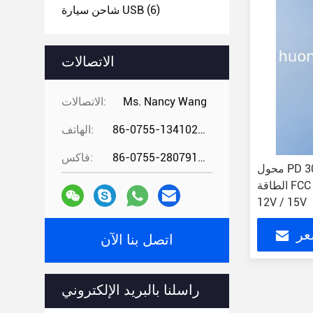
(6)
شاحن سيارة USB
الاتصالات
Ms. Nancy Wang
الاتصالات:
86-0755-13410274294
الهاتف:
86-0755-28079166
فاكس:
محول PD 30W 100-240V توصيل
الطاقة FCC CE RoHS معتمد 5V / 9V /
12V / 15V
عر
اتصل بنا الآن
راسلنا بالبريد الإلكتروني