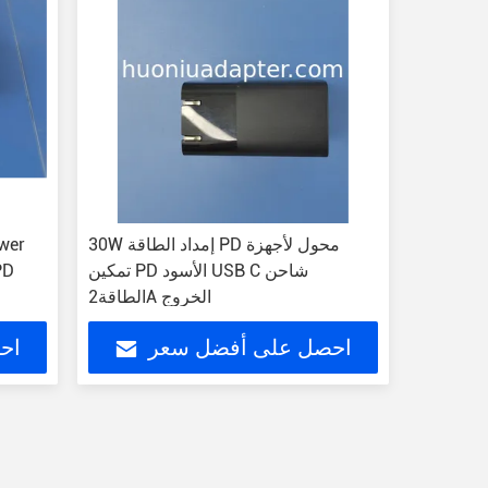
30W إمداد الطاقة PD محول لأجهزة
ower
تمكين PD الأسود USB C شاحن
20W Output شاحن 
الطاقة2A الخروج
احصل على أفضل سعر
اح