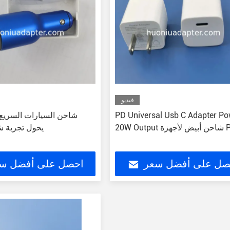
فيديو
PD Universal Usb C Adapter P
أبيض لأجهزة PD
يحول تجربة 
صل على أفضل سعر
احصل على أفضل س