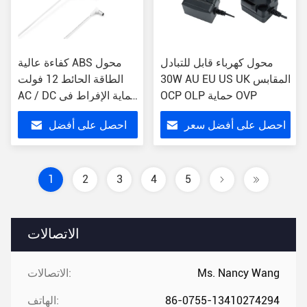
محول كهرباء قابل للتبادل
كفاءة عالية ABS محول
30W AU EU US UK المقابس
الطاقة الحائط 12 فولت
OCP OLP حماية OVP
AC / DC حماية الإفراط في
الإدخال
احصل على أفضل سعر
احصل على أفضل
سعر
1
2
3
4
5
الاتصالات
Ms. Nancy Wang
الاتصالات:
86-0755-13410274294
الهاتف: