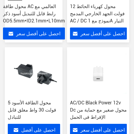
محول كهرباء الحائط 12
محول طاقة AC العالمي مع
فولت الجهد الخارجي المدمج
رابط قابل للتبديل أسود ذكر
AC / DC نموذج مع 1A التيار
OD5.5mm*ID2.1mm*L10mm
احصل على أفضل سعر
احصل على أفضل سعر
AC/DC Black Power 12v
محول الطاقة الأسود 5
Dc محول صغير مع حماية من
فولت 30 واط مغلق قابل
الإفراط في الحمل
للتبادل
احصل على أفضل سعر
احصل على أفضل