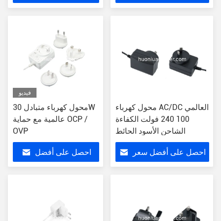
سعر
فيديو
محول كهرباء AC/DC العالمي
محول كهرباء متبادل 30W
100 240 فولت الكفاءة
عالمية مع حماية OCP /
الشاحن الأسود الحائط
OVP
احصل على أفضل سعر
احصل على أفضل
سعر