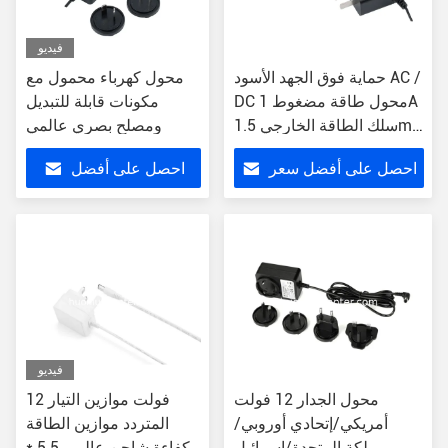
فيديو
حماية فوق الجهد الأسود AC /
محول كهرباء محمول مع
DC محول طاقة مضغوط 1A
مكونات قابلة للتبديل
سلك الطاقة الخارجي 1.5m
ومصلح بصري عالمي
ABS
احصل على أفضل سعر
احصل على أفضل
سعر
فيديو
محول الجدار 12 فولت
12 فولت موازين التيار
أمريكي/إتحادي أوروبي/
المتردد موازين الطاقة
مملكة المتحدة/إسرائيل
الكفاءة شاحن عالمي 5.5 *