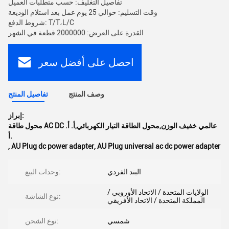
تفاصيل التغليف: حسب متطلبات العميل
وقت التسليم: حوالي 25 يوم عمل بعد استلام الوديعة
شروط الدفع: T/T،L/C
القدرة على العرض: 2000000 قطعة في الشهر
احصل على أفضل سعر
وصف المنتج
تفاصيل المنتج
إبراز:
محول طاقة AC DC عالمي خفيف الوزن,محول الطاقة التيار الكهربائي,أ. أ.
أ.
,
AU Plug dc power adapter
,
AU Plug universal ac dc power adapter
البند الفردي
وحدات البيع:
الولايات المتحدة / الاتحاد الأوروبي /
نوع الشاشة:
المملكة المتحدة / الاتحاد الأفريقي
شمسي
نوع الشحن: