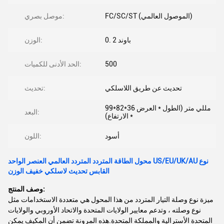
FC/SC/ST (الموصول العالمي)
موصل بصري:
0. 2 باوند
الوزن:
500
الحد الأدنى للكميات:
تحديث عن طريق اللاسلكي
تحديث:
99*82*36 مللي متر (الطول * العرض
البعد:
* الارتفاع)
أسود
اللون:
محول الطاقة المتردد المتردد العالمي العنصر الواحد US/EU/UK/AU نوع
القابس تحديث لاسلكي خفيف الوزن
وصف المنتج:
ميزة نوع وصلة التيار المتردد من هذا المحول هي متعددة الاستخدامات مثل
نوع وصلته ، وتدعم معايير الولايات المتحدة والاتحاد الأوروبي والولايات
المتحدة الأسترالية والمملكة المتحدة.هذه المرونة تضمن أن المكيف يمكن