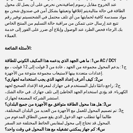
عند الخروج مقابل رسوم إضافيةنحن نحرص على أن يصل لك محول
الطاقة في حالة مثاليةيتم إغلاقها وتعبئتها بشكل آمن في صندوق شحن مع
مواد مسدسة كافية لحمايتها من أي تلف محتمل في الشحنسيتم توفير رقم
تتبع عند إرسال حتى تتمكن من مراقبة حالة التسليم من المنتج الخاص
بك.الرجاء فحص الطرد عند الوصول وإبلاغ أي ضرر على الفور إلى خدمة
العملاء.
الأسئلة الشائعة:
س1: ما هي الجهد الذي يدعمه هذا المكيف الكوني للطاقة AC / DC؟
ج1: يدعم المحول مجموعة من الجهد ، عادة من 3 فولت إلى 12 فولت ، مع
إعدادات متعددة بينها لاستيعاب مجموعة متنوعة من الأجهزة.
س2: كيف أعرف إعداد الجهد الذي يجب استخدامه لجهازي؟
ج2: راجع دائمًا دليل المستخدم في جهازك لمعرفة الإعداد الصحيح لجهد
الكهرباء. قد يؤدي استخدام الجهد الخاطئ إلى تلف جهازك. في حالة الشك،
استشر الشركة المصنعة لجهازك.
س3: هل هذا محول الطاقة متوافق مع الأجهزة من جميع البلدان؟
ج3: تم تصميم المحول للعمل مع الأجهزة من العديد من البلدان المختلفة،
طالما أنها تتطلب جهد الدخول الذي يقع ضمن النطاق المدعوم من
المحول.قد تحتاج إلى محول لمقابس الحائط المختلفة عند السفر.
س4: كم جهاز يمكنني تشغيله مع هذا المحول في وقت واحد؟