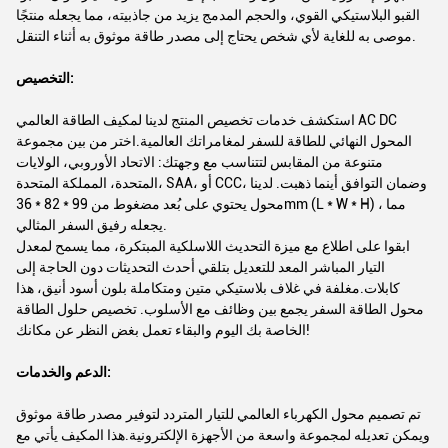
القبو البلاستيكي القوي، والحجم المدمج يزيد من جاذبيته، مما يجعله منتجًا
موصى به للغاية لأي شخص يحتاج إلى مصدر طاقة موثوق به أثناء التنقل.
التخصيص:
استكشف خدمات تخصيص المنتج لدينا لمكيف الطاقة العالمي AC DC
المحول النهائي للطاقة للسفر لمغامراتك العالمية.اختر من بين مجموعة
متنوعة من المقابس لتتناسب مع وجهتك: الاتحاد الأوروبي، الولايات
المتحدة، المملكة المتحدة، SAA، أو CCC، وضمان التوافق أينما ذهبت. لدينا
محول يحتوي على بُعد مضغوط من 99 * 82 * 36mm (L * W * H) ، مما
يجعله رفيق السفر المثالي.
ابقوا على اطلاع مع ميزة التحديث اللاسلكية المبتكرة، مما يسمح لمعدل
التيار المباشر المعد للتعديل بتلقي أحدث التحديثات دون الحاجة إلى
كابلات.مغلفة في غلاف بلاستيكي متين ومتكاملة بلون أسود أنيق، هذا
محول الطاقة السفر يجمع بين وظائف مع الأسلوب. تخصيص حلول الطاقة
الخاصة بك اليوم والبقاء تعمل بغض النظر عن مكانك!
الدعم والخدمات:
تم تصميم محول الكهرباء العالمي للتيار المتردد لتوفير مصدر طاقة موثوق
ويمكن تعديله لمجموعة واسعة من الأجهزة الإلكترونية.هذا المكيف يأتي مع