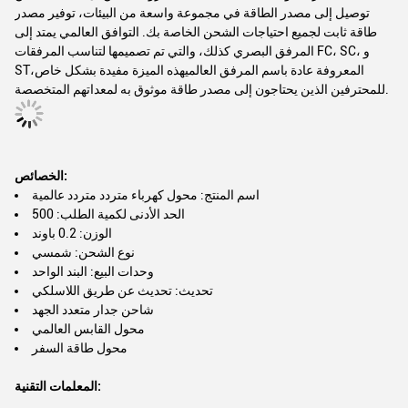
توصيل إلى مصدر الطاقة في مجموعة واسعة من البيئات، توفير مصدر
طاقة ثابت لجميع احتياجات الشحن الخاصة بك. التوافق العالمي يمتد إلى
المرفق البصري كذلك، والتي تم تصميمها لتناسب المرفقات FC، SC، و
ST،المعروفة عادة باسم المرفق العالميهذه الميزة مفيدة بشكل خاص
للمحترفين الذين يحتاجون إلى مصدر طاقة موثوق به لمعداتهم المتخصصة.
الخصائص:
اسم المنتج: محول كهرباء متردد متردد عالمية
الحد الأدنى لكمية الطلب: 500
الوزن: 0.2 باوند
نوع الشحن: شمسي
وحدات البيع: البند الواحد
تحديث: تحديث عن طريق اللاسلكي
شاحن جدار متعدد الجهد
محول القابس العالمي
محول طاقة السفر
المعلمات التقنية: