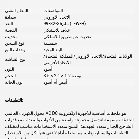
المواصفات
المعلم التقني
الاتحاد الاوروبي
سدادة
99*82*36ملم (L*W*H)
البعد
غلاف بلاستيكي
القضية
تحديث عن طريق اللاسلكي
تحديث
شمسية
نوع الشحن
البند الوحيد
وحدات البيع
الولايات المتحدة/الاتحاد الأوروبي/المملكة المتحدة/
نوع الشاشة
الاتحاد الأفريقي
أسود
اللون
3.5 × 2.1 × 1.2 بوصة
الحجم
أبيض أم أسود
لون الحالة
التطبيقات:
محول الكهرباء العالمي AC DC هو ملحقات أساسية للأجهزة الإلكترونية
الحديثة ، مصممة لتشغيل مجموعة واسعة من الأدوات والمعدات مع قدرات
الشاحن الجدار متعدد الجهد.هذا المنتج متعدد الاستخدامات مناسب لمختلف
التطبيقات والسيناريوهات، مما يجعله أداة لا غنى عنها لكل من الاستخدام