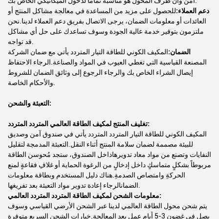
آمن وأن طرف المحول هو مناسبة تماما لدخول الميكانيكي الخاص بك.
دعم العملاء:
للحصول على مزيد من المساعدة في معالجة مشاكل المنتج أو
العائدات أو معلومات الضمان، يرجى الاتصال بفريق دعم العملاء لدينا.نحن
ملتزمون بتوفير خدمة عالية الجودة وسوف تساعدك على حل أي مشاكل
قد تواجه.
الضمان:
المكيف الكوني للطاقة التيار المتردد يأتي مع ضمان الشركة
المصنعة القياسية التي تغطي العيوب في المواد والصناعة.الرجاء الاحتفاظ
إيصال الشراء الخاص بك والرجاء الرجوع إلى وثائق الضمان للشروط
والأحكام الخاصة.
التعبئة والشحن:
تغليف المنتج لمكيف الطاقة العالمي المتردد المتردد:
المكيف الكوني للطاقة التيار المتردد المتردد يأتي في صندوق آمن وصديق
للبيئة مصممة لضمان سلامة المنتج أثناء النقل.التعبئة المدمجة لتقليل
النفايات وتصنع من مواد معاد تدويرهاداخل الصندوق، ستجد مُحوسن الطاقة
مربوطاً بشكلٍ متماسكٍ داخل إدخالٍ من الرغوة الحماية أو غلافِ فقاعةٍ لمنع
الحركةِ وامتصاص الصدمةِ.هناك دليل المستخدم وبطاقة معلومات
الضمانالرجاء إعادة تدوير مواد التعبئة بعد تفريغها.
معلومات الشحن لمكيف الطاقة المتردد المتردد العالمي:
يتم شحن محول الطاقة العالمي لدينا عبر الشحن الأرضي القياسي وسوف
يصل في غضون 3-5 أيام عمل بعد المعالجة.خيارات الشحن السريع متوفرة