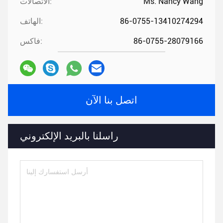
Ms. Nancy Wang
الاتصالات:
86-0755-13410274294
الهاتف:
86-0755-28079166
فاكس:
اتصل بنا الآن
راسلنا بالبريد الإلكتروني