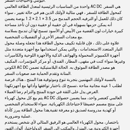
اليومي واحتياجات السفر.
واحدة من المناسبات الرئيسية لمعدل الطاقة العالمي AC DC هي السفر.
كمحول الطاقة للسفر ، فهي مثالية لأولئك الذين هم في حالة تغيير ، سواء
كان ذلك للعمل أو الترفيه.الحجم المدمج من 3.5 × 2.1 × 1.2 بوصة يضمن
أنه يمكن حزمها بسهولة في أي حقيبة أو حقيبة دون أن تأخذ مساحة
كبيرة.خيارات لون القضية من الأبيض أو الأسود تسمح لها أن تندمج بسلاسة
مع معدات السفر الأخرى أو التفضيلات الشخصية.
علاوة على ذلك ، فإن قابلية تكييف محول الطاقة هذا تجعله وصلة محول
التيار المتعدد الاستخدامات ، والتي يمكن استخدامها مع أجهزة متعددة مثل
أجهزة الكمبيوتر المحمولة والهواتف الذكية والأجهزة اللوحية والكاميرات
وغيرها.سواء كنت في مقهى، المطار، الفندق، أو مركز المؤتمرات، المكيف
الكوني AC DC هو مصدر الطاقة الموثوق به. الحالة البلاستيكية تضمن
المتانة وتقدم الحماية ضد صعوبات السفر.
بالنسبة لأولئك المهتمين بتجربة تنوع وموثوقية هذا المنتج ، هناك فرصة
لطلب 1 عينة مجانية متاحة ،تسمح لك باختبار توافقها وأدائها مع أجهزتكهذا
العرض يدل على الثقة في جودة المنتج والتزام رضا العملاء.
يتم بيع كل محول كهرباء AC DC العالمي كعنصر واحد، مما يضمن حصولك
على منتج مصمم خصيصًا لاحتياجاتك الكهربائية. سواء للاستخدام الشخصي
أو كهدية مدروسة لصديق ذو معرفة تقنية,هذا محول الطاقة يبرز كأداة
عملية وضرورية.
باختصار، محول الكهرباء العالمي هو الرفيق المثالي لأي شخص يستخدم
أجهزة إلكترونية.من المنزل والمكتب إلى السفر الدولياختيار ألوان القبو،