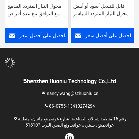
قابل للتبديل أسود أو أبيض
محول التيار المتردد المدمج
محول التيار المتردد المباشر
مع التوافق مع عدة أقراص
0.2 باوند في الحالة
مصدر طاقة عالمي خفيف
البلاستيكية
الوزن
احصل على أفضل سعر
احصل على أفضل سعر
Shenzhen Huoniu Technology Co.,Ltd
nancy.wang@szhuoniu.cn
86-0755-13410274294
رقم 16 منطقة شيالانغ الصناعية، شارع غونغمينغ ماتيان، منطقة
غوانغمينغ، شينزن، غوانغدونغ الصين البريد:518107