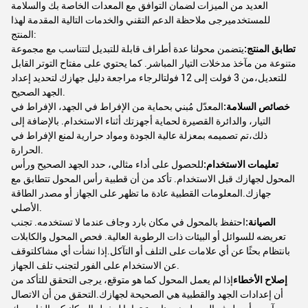
العديد من الميزات لضمان التوافق مع المعدات الخاصة بك والسلامة
للمستخدميرجى ملاحظة الدعم التقني والخدمات التالية المقدمة لهذا
المنتج:
تطابق المنتج:
يتضمن محولنا عدة أطراف قابلة للتبديل لتتناسب مع مجموعة
متنوعة من مآخذ مدخلات التيار المباشر. كما يحتوي على مفتاح التوتر القابل
للتعديل،من 3 فولت إلى 12 فولتالرجاء مراجعة دليل جهازك لتحديد إعداد
الجهد الصحيح.
خصائص السلامة:
المعدّل مُبني بحماية من الإفراط في الجهد، الإفراط في
التيار، والدائرة القصيرة لحماية أجهزتك أثناء الاستخدام. بالإضافة إلى
ذلك،تم تصميمه بمعزلة عالية الجودة ومواد حرارية لمنع الإفراط في
الحرارة.
تعليمات الاستخدام:
للحصول على أداء مثالي، حدد الجهد الصحيح ورأس
المحول لجهازك قبل الاستخدام. تأكد من أن قطبية رأس المحول تتطابق مع
جهازك.المعلومات القطبية عادة ما تظهر على الجهاز أو مصدر الطاقة
الأصلي.
الصيانة:
احتفظ بالمحول في مكان بارد وجاف عندما لا تستخدمه. تجنب
تعريضه للسوائل أو البيئات ذات الرطوبة العالية. فحص المحول والكابلات
بانتظام بحثًا عن أي علامات على التلف أو التآكل.إذا نشأت أي مشاكلتوقف
عن الاستخدام على الفور لتجنب تلف الجهاز.
إصلاح الأخطاء
إذا لم يعمل المحول كما هو متوقع، يرجى التحقق للتأكد من
أن إعدادات الجهد والقطبية هي الصحيحة لجهازك.التحقق من أن الاتصال