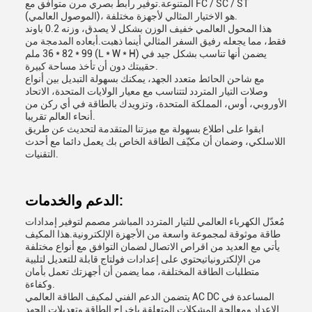
المتنوعة.توفير رابط بصري مرن متوافق مع FC / SC / ST
(الموصول العالمي)، هو الاختيار المثالي لأجهزة مختلفة.
هذا المحول العالمي خفيف الوزن بشكل لا يصدق، وزنه 0.2 باوند
فقط، مما يجعله رفيق السفر المثالي أينما ذهبت.أبعاده المدمجة من
99 * 82 * 36 ملم (L * W * H) يضمن أنها تناسب بشكل جيد في
حقيبتك دون أن تأخذ مساحة كبيرة.
مع شاحن الحائط متعدد الجهد، يمكنك بسهولة التبديل بين أنواع
وصلات التيار المتردد لتتناسب مع معيار الولايات المتحدة، الاتحاد
الأوروبي، أوس، المملكة المتحدة، وتزويدك بالطاقة في أي ركن من
أنحاء العالم تقريبا.
ابقوا على اطلاع بسهولة مع ميزتنا المتقدمة لتحديث عن طريق
اللاسلكي، وضمان أن مكيّف الطاقة الخاص بك يعمل دائما مع أحدث
التقنيات.
الدعم والخدمات:
مُعدّل الكهرباء العالمي للتيار المتردد المباشر مصمم لتوفير إمدادات
طاقة موثوقة لمجموعة واسعة من الأجهزة الإلكترونية.هذا المكيف
يأتي مع العديد من اقراص الاتصال لضمان التوافق مع أنواع مختلفة
من الإلكترونياتيحتوي على إعدادات فولتاج قابلة للتعديل لتلبية
متطلبات الطاقة المختلفة، مما يضمن أن أجهزتك تعمل بأمان
وكفاءة.
يتضمن الدعم الفني لمكيف الطاقة العالمي AC DC المساعدة في
الإعداد ومعالجة المشكلات المتعلقة بإخراج الطاقة وتعديلات الجهد