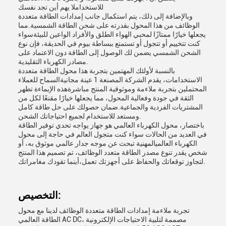
للاستخداملا يهم أين تجد نفسك
وبالإضافة إلى ذلك، يتم استكمال جانب إمدادات الطاقة متعددة
الوظائف من هذا المحول بقدرته على شحن الطاقة الشمسية.مما
يجعلها خيارًا ممتازًا لمحبي الهواء الطلق والأفراد الواعين للبيئةسواء
كنت تتخييم أو تتجول أو تستمتع ببساطة بيوم في الحديقة، فإن نوع
الشحن الشمسي يضمن لك الوصول إلى الطاقة دون الاعتماد على
مصادر الكهرباء التقليدية.
بالنسبة لأولئك المهتمين بتجربة هذا محول الطاقة متعددة
الاستخدامات، يقدم الشركة المصنعة 1 عينة مجانيةالسماح للعملاء
المحتملين بتجربة ملاءمة وموثوقية المنتج مباشرةهذه الإيماءة تظهر
الثقة في جودة وفعالية المحول، مما يجعلها خيارًا مقنعًا لكل من
المشتريات الفردية والجماعية.ضمان حصولك على حل طاقة كامل
ومستعد للاستخدام لجميع احتياجاتك الشحن.
باختصار، محول الكهرباء العالمي هو جهاز يواجه تحدي توفير الطاقة
في العديد من الحالات سواء كنت متجول العالم في حاجة إلى محول
الكهرباء العالميالمهنية تبحث عن موجه جدار عالمي موثوق به، أو
شخص يقدر تنوع مصدر الطاقة متعدد الوظائف، تم تصميم هذا المنتج
لتجاوز توقعاتك والحفاظ على أجهزتك تعمل،أينما تقودك مغامراتك.
التخصيص:
تجربة ملاءمة إمدادات الطاقة متعددة الوظائف لدينا مع محول
الطاقة العالمي AC DC، مصممة لتلبية الاحتياجات الإلكترونية