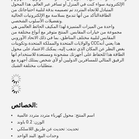
الإلكترونية.سواء كنت في المنزل أو تسافر عبر العالم، هذا المحول
المتبادل للاتجاه المتردد تم تصميمه بدقة لتلبية احتياجاتك من
الطاقةالتأكد من أنها تندمج بسلاسة مع الإلكترونيات الحالية
وتفضيلات الأسلوب الشخصي.
واحدة من الميزات المتميزة لهذا المكيف الحائط العالمي هي
مجموعة من خيارات المقابس. المنتج متوفر مع أنواع مختلفة من
المقابس لتلبية مختلف المناطق، بما في ذلك الاتحاد الأوروبي
والولايات المتحدة والمملكة المتحدة،وتكوينات CCCهذا يعني أنه
بغض النظر عن المكان الذي تذهب إليه، يمكنك الاعتماد على محول
الطاقة هذا للحفاظ على أجهزتك مشحونة ومستعدة للاستخدام.انها
الرفيق المثالي للمسافرين الدوليين أو لأي شخص يمتلك أجهزة مع
متطلبات مختلفة الشبك.
الخصائص:
اسم المنتج: محول كهرباء متردد متردد عالمية
الوزن: 0.2 باوند
تحديث: تحديث عن طريق اللاسلكي
وحدات البيع: البند الواحد