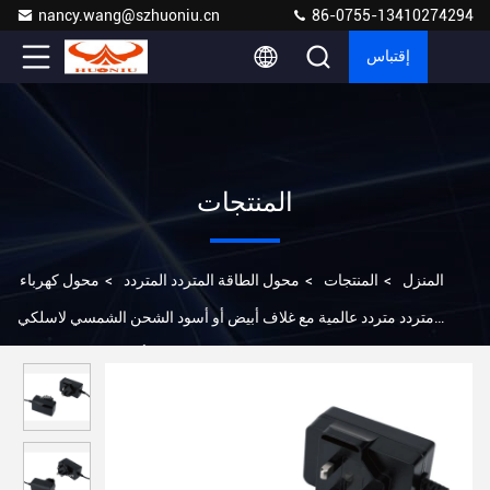
nancy.wang@szhuoniu.cn
86-0755-13410274294
إقتباس
المنتجات
المنزل
>
المنتجات
>
محول الطاقة المتردد المتردد
>
محول كهرباء
متردد متردد عالمية مع غلاف أبيض أو أسود الشحن الشمسي لاسلكي
تحديث أنواع عدة من القابس