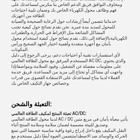
ومخاوف التوافق.فريق الدعم الخاص بنا مكرس لمساعدتك على
فهم وظائف محول الكهرباء الخاص بك وضمان تلبية احتياجات
الطاقة من أجهزتك.
خدماتنا تتضمن أيضاً إرشادات حول الرعاية الصحيحة والصيانة
للمحول لتمديد مدة عمره. نحن نقدم نصائح حول كيفية تجنب
المشاكل الشائعة مثل الإفراط في الحرارة،والطفرات
الكهربائيةبالإضافة إلى ذلك، نقدم نصائح حول كيفية استخدام محول
بأمان مع أجهزة متعددة وأهمية اختيار الجهد الصحيح ورأس
المكونات.
لأي استفسارات تقنية أو احتياجات دعم، يرجى الرجوع إلى دليل
المستخدم المرفق مع محول الطاقة العالمي AC DC، والذي يحتوي
على معلومات مفصلة عن التشغيل، وقيود السلامة،ومواصفاتإذا
واجهت أي مشاكل أو تحتاج إلى مزيد من المساعدة، فريق خدمة
العملاء لدينا متاح لمساعدتك على الاستفادة القصوى من قدرات
وخصائص جهاز التكيف الخاص بك.
التعبئة والشحن:
تعبئة المنتج لمكيف الطاقة العالمي AC/DC:
لدينا محول الطاقة العالمي AC / DC يأتي معبأة بأمان في مربع متين
وصديق للبيئة مصممة لضمان سلامة وسلامة المنتج أثناء
النقل.المكيف يقع داخل إدراج رغوة واقية مناسبة خصيصا التي تمنع
الحركة والوسائد ضد الاصطدامتتضمن العبوة أيضًا دليل مستخدم مع