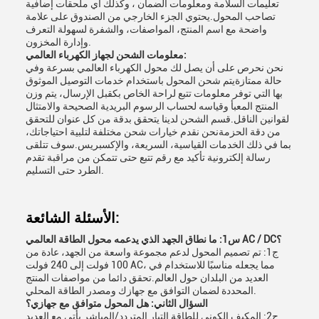
تعليمات السلامة ومعلومات الضمان ، وكذلك أي ملحقات إضافية
تصاحب المحول.يحتوي الجزء الخارجي من الصندوق على علامة
واضحة مع اسم المنتج، المواصفات، والشفرة لسهولة التعرف
وإدارة المخزون.
معلومات الشحن لجهاز الكهرباء العالمي:
نحن نحرص على أن يصل لك محول الكهرباء العالمي بسرعة وفي
حالة ممتازةيتم شحن المحول باستخدام خدمات التوصيل الموثوق
بها التي توفر معلومات تتبع لراحة الخاص بكقبل الإرسال، يتم وزن
المنتج المعبأ وقياسه لحساب الرسوم البريدية الصحيحة والامتثال
لقوانين الناقل.قسم الشحن لدينا يتحقق بدقة من كل عنوان للتحقق
من دقة الحزمةنحن نقدم خيارات شحن مختلفة لتلبية احتياجاتك،
بما في ذلك الخدمات القياسية، السريعة، والإكسبريس.سوف تتلقى
رسالة إلكترونية تأكيد مع رقم تتبع حتى تتمكن من مراقبة تقدم
الطرد حتى التسليم.
الأسئلة الشائعة:
س1: ما نطاق الجهد الذي يدعمه محول الطاقة العالمي AC / DC؟
ج1: تم تصميم المحول لدعم مجموعة واسعة من الجهد، عادة من
100 فولت إلى 240 فولت AC، مما يجعله مناسبًا للاستخدام في
العديد من البلدان حول العالم.تحقق دائما من مواصفات المنتج
المحددة لضمان التوافق مع جهازك ومصدر الطاقة المحلي.
السؤال الثاني: هل المحول متوافق مع جهازي؟
ج2: المكيف الكوني للطاقة التيار المتردد/المباشر يأتي مع العديد