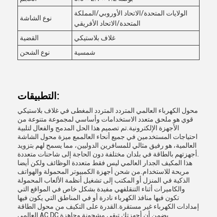
الولايات المتحدة/الاتحاد الأوروبي/المملكة
نوع الشاشة
المتحدة/الاتحاد الأفريقي
غلاف بلاستيكي
القضية
شمسية
نوع الشحن
التطبيقات:
محول الكهرباء العالمي المتردد المتردد المغطى في غلاف بلاستيكي
قوي هو ملحق متعدد الاستخدامات وأساسي لمجموعة متنوعة من
الأجهزة الإلكترونية.تم تصميم هذا الحل المدمج والفعال لتلبية
احتياجات المستخدمين في جميع أنحاء العالممع ميزة محول الشاشة
العالمية، هو رفيق مثالي للمسافرين الدوليين، مما يسمح لهم بتزويد
أجهزتهم بالطاقة في بلدان مختلفة دون الحاجة إلى شاحنات متعددة.
هذا المكيف الجدار العالمي ليس فقط متعددة الوظائف ولكن أيضا
مريحة للاستخدام.من شحن أجهزة الكمبيوتر المحمولة والهواتف
الذكية في المنزل أو المكتب إلى تشغيل أنظمة الألعاب المحمولة
والكاميرات أثناء التنقلفهي مفيدة بشكل خاص في المواقع التي
تكون فيها منافذ الكهرباء نادرة أو في المناطق التي يكون فيها
إمدادات الكهرباء غير مستقرة.القدرة على التكيف من محول الطاقة
العالمي AC DC يضمن أن أجهزتك تبقى مشحونة وجاهزة