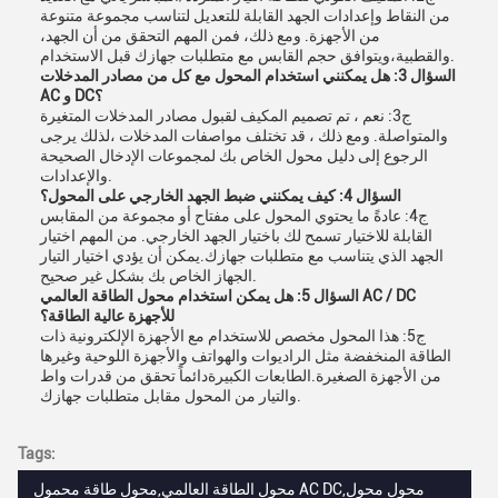
من النقاط وإعدادات الجهد القابلة للتعديل لتناسب مجموعة متنوعة
من الأجهزة. ومع ذلك، فمن المهم التحقق من أن الجهد،
والقطبية،ويتوافق حجم القابس مع متطلبات جهازك قبل الاستخدام.
السؤال 3: هل يمكنني استخدام المحول مع كل من مصادر المدخلات
AC و DC؟
ج3: نعم ، تم تصميم المكيف لقبول مصادر المدخلات المتغيرة
والمتواصلة. ومع ذلك ، قد تختلف مواصفات المدخلات ،لذلك يرجى
الرجوع إلى دليل محول الخاص بك لمجموعات الإدخال الصحيحة
والإعدادات.
السؤال 4: كيف يمكنني ضبط الجهد الخارجي على المحول؟
ج4: عادةً ما يحتوي المحول على مفتاح أو مجموعة من المقابس
القابلة للاختيار تسمح لك باختيار الجهد الخارجي. من المهم اختيار
الجهد الذي يتناسب مع متطلبات جهازك.يمكن أن يؤدي اختيار التيار
الجهاز الخاص بك بشكل غير صحيح.
السؤال 5: هل يمكن استخدام محول الطاقة العالمي AC / DC
للأجهزة عالية الطاقة؟
ج5: هذا المحول مخصص للاستخدام مع الأجهزة الإلكترونية ذات
الطاقة المنخفضة مثل الراديوات والهواتف والأجهزة اللوحية وغيرها
من الأجهزة الصغيرة.الطابعات الكبيرةدائماً تحقق من قدرات واط
والتيار من المحول مقابل متطلبات جهازك.
Tags:
محول الطاقة العالمي,محول طاقة محمول AC DC,محول محول