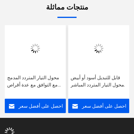
منتجات مماثلة
قابل للتبديل أسود أو أبيض
محول التيار المتردد المدمج
محول التيار المتردد المباشر
مع التوافق مع عدة أقراص
0.2 باوند في الحالة
مصدر طاقة عالمي خفيف
البلاستيكية
الوزن
احصل على أفضل سعر
احصل على أفضل سعر