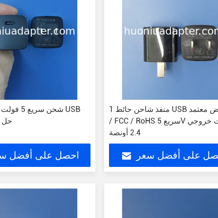
1 منفذ شاحن حائط USB أبيض معتمد CE
شحن سريع 5 
/ FCC / RoHS سريع 5V فولت خروجي
حل 
2.4 أونصة
صل على أفضل سعر
احصل على أفضل س