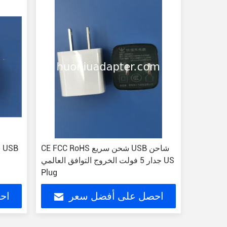
CE FCC RoHS شحن سريع USB شاحن
ش
جدار 5 فولت الخروج التوافق العالمي US
Plug
احصل على أفضل سعر
اح