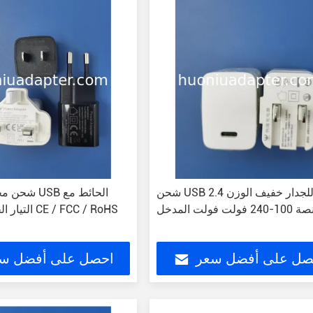
شحن USB للجدار خفيف الوزن 2.4
شحن محمول ش
240 فولت فولت المدخل
صل على أفضل سعر
احصل على أفضل س