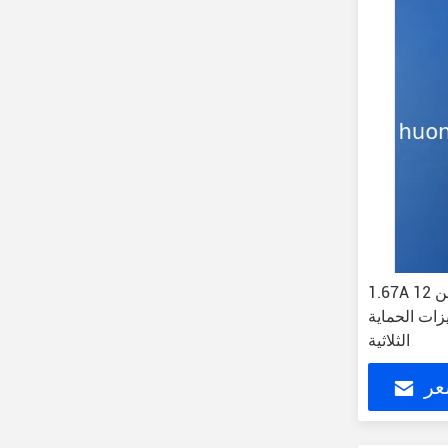
1.67A 12 فولت شاحن USB الحائط
ات الحماية
الثلاثية
عر