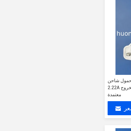
احن USB الحائط مع
2.22A التيار الخروج CE / FCC / RoHS
معتمدة
عر