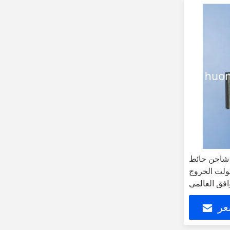
شاحن حائط
يات المتحدة وصلة 12 فولت الخروج
وافق العالمي
عر