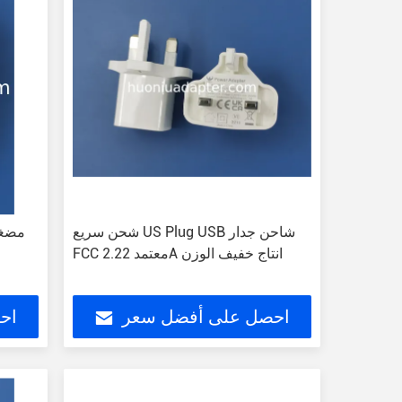
شحن سريع US Plug USB شاحن جدار
FCC معتمد 2.22A انتاج خفيف الوزن
احصل على أفضل سعر
اح