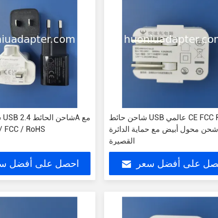
شاحن حائط USB عالمي CE FCC RoHS
حن محول أبيض مع حماية الدائرة
شهادات FCC / RoHS
القصيرة
صل على أفضل سعر
احصل على أفضل س