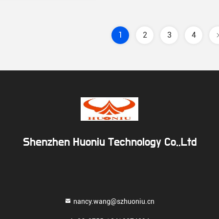
1
2
3
4
Shenzhen Huoniu Technology Co.,Ltd
nancy.wang@szhuoniu.cn