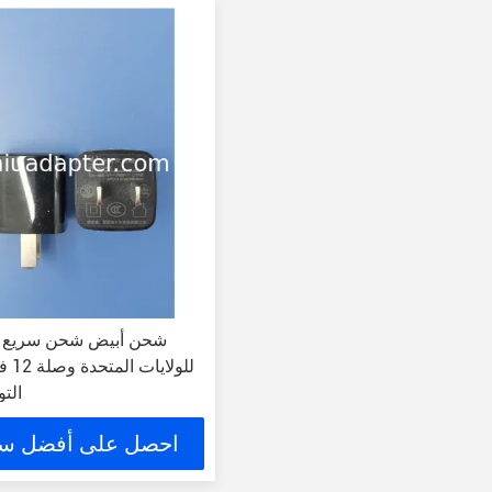
شحن أبيض شحن سريع 
للولا
الت
احصل على أفضل س