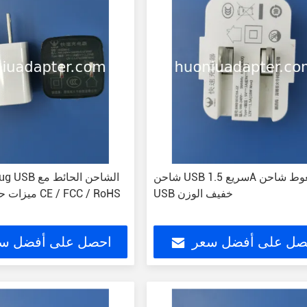
شاحن USB سريع 1.5A مضغوط شاحن
USB خفيف الوزن
ميزات حماية معتمدة CE / FCC / RoHS
صل على أفضل سعر
احصل على أفضل س