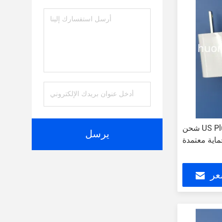
شحن US Plug USB الشاحن الحائط مع
يرسل
عر