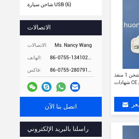
(6)
شاحن سيارة USB
الاتصالات
Ms. Nancy Wang
الاتصالات:
86-0755-13410274294
الهاتف:
86-0755-28079166
فاكس:
شحن 1 منفذ USB شاحن الحائط 2.4A مع
CE / 
عر
اتصل بنا الآن
راسلنا بالبريد الإلكتروني