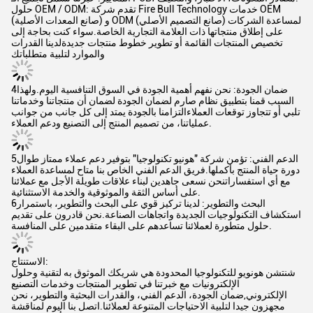
حلول OEM / ODM: تقدم شركة Fire Bull Technology خدمات OEM
(صانع المعدات الأصلية) و ODM (صانع التصميم الأصلي) لمساعدة الشركات
على إطلاق منتجاتها ذات العلامة التجارية الخاصة.سواء كنت بحاجة إلى
تخصيص المنتجات القائمة أو تطوير خطوط منتجات جديدةلدينا القدرات
والموارد لتلبية متطلباتك
4ضمان الجودة: نحن نفهم أهمية الجودة في السوق التنافسية اليوم.ولهذا
السبب قمنا بتطبيق نظام صارم لضمان الجودة لضمان أن منتجاتنا وخدماتنا
تلبي أو تتجاوز توقعات العملاءالتزامنا بالجودة يمتد إلى كل جانب من جوانب
عملياتنا، من تصميم المنتج إلى التصنيع ودعم العملاء.
5الدعم الفني: تؤمن شركة "هونيو تكنولوجيا" بتوفير دعم عملاء ممتاز طوال
دورة حياة المنتج بأكملها.فريق الدعم الفني الخاص بنا متاح لمساعدة العملاء
مع أي استفساراتنحن نسعى جاهدين لبناء علاقات طويلة الأجل مع عملائنا
على أساس الثقة والموثوقية والخدمة الاستثنائية.
6البحث والتطوير: لدينا تركيز قوي على البحث والتطوير، باستمرار
استكشاف التكنولوجيات الجديدة واتجاهات الصناعة.نحن قادرون على تقديم
حلول متطورة لعملائنا تساعدهم على البقاء متقدمين على المنافسة.
الاستنتاج:
شنتشن هونويو للتكنولوجيا المحدودة هي شريكك الموثوق به لتقنية وحلول
الإلكترونيات مع خبرتنا في تطوير المنتجات وخدمات التصنيع
الإلكتروني,ضمان الجودة، الدعم الفني، والقدرات البحثية والتطوير، نحن
مجهزون جيدا لتلبية الاحتياجات المتنوعة لعملائنا.اتصل بنا اليوم لمناقشة