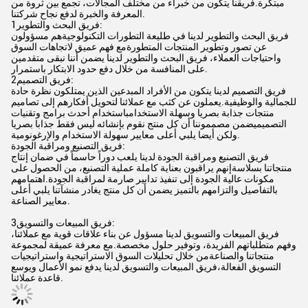
مبتكرة.فريقنا يتكون من خبراء من مختلف المجالات، تجمع بين ثروة من
المعرفة والخبرة لدفع نجاح شركتنا.
1فريق البحث والتطوير:
فريق البحث والتطوير لدينا في طليعة التطورات التكنولوجيةهم مسؤولون
عن تصور وتطوير المنتجات المتطورةمع فهم عميق لاتجاهات السوق
واحتياجات العملاء، فريق البحث والتطوير لدينا يضمن أننا نبقى متقدمين
على المنافسة من خلال دفع حدود الابتكار باستمرار.
2فريق التصميم:
فريق التصميم لدينا يتكون من الأفراد المبدعين الذين يمتلكون نظرة حادة
للجمالية والوظيفية.يعملون عن كثب مع عملائنا لتحويل أفكارهم إلى تصاميم
منتجات جذابة بصريا وسهلة الاستخدامباستخدام أحدث برامج وتقنيات
التصميميضمن مصمموننا أن كل منتج نقوم بإنشائه ليس فقط جذابا بصريا
ولكن أيضا يلبي أعلى معايير سهولة الاستخدام والإرغونومية.
فريق التصنيع ومراقبة الجودة:
فريق التصنيع ومراقبة الجودة لدينا يلعب دوراً حاسماً في ضمان إنتاج
منتجاتنا بسلاسةإنهم يراقبون بعناية كاملة عملية التصنيع، من الحصول على
مكونات عالية الجودة إلى تنفيذ تدابير صارمة لمراقبة الجودة.اهتمامهم
بالتفاصيل والتزامهم بالتميز يضمن أن كل منتج يغادر منشآتنا يلبي أعلى
معايير الصناعة.
3فريق المبيعات والتسويق:
فريق المبيعات والتسويق لدينا مسؤول عن بناء علاقات قوية مع عملائنا،
وفهم متطلباتهم الفريدة، وتوفير حلول مخصصة.مع معرفة عميقة لمجموعة
منتجاتنا والصناعةمن خلال تحليلات السوق الاستراتيجية واستراتيجيات
التسويق الفعالة،فريق المبيعات والتسويق لدينا يدفع نمو الأعمال ويوسع
قاعدة عملائنا.