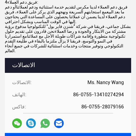
4فريق دعم العملاء:
فريق دعم العملاء لدينا مكرس لتقديم خدمة استثنائية ودعم لعملائناأو دعم
ما بعد البيعمع استجابتهم السريعة ونهجهم الذي يركز على العملاء، فريق
دعم العملاء لدينا يضمن أن عملائنا يحصلون على المساعدة التي يحتاجون
إليها في الوقت المناسب وبشكل احترافي.
بشكل جماعي، فريقنا في شركة "شنزن فاير بول" للتكنولوجيا مدفوع برؤية
مشتركة من الابتكار والجودة و رضا العملاءنحن قادرون على تقديم حلول
تكنولوجية متطورة وإقامة شراكات طويلة الأجل مع عملائنامع استمرارنا
في النمو والتوسع، فريقنا لا يزال ملتزما بالبقاء في طليعة التقدم
التكنولوجي وتوفير منتجات وخدمات استثنائية للشركات في جميع أنحاء
العالم.
الاتصالات
Ms. Nancy Wang
الاتصالات:
86-0755-13410274294
الهاتف:
86-0755-28079166
فاكس: