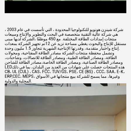
شركة شينزن هونويو للتكنولوجيا المحدودة ، التي تأسست في عام 2003 ،
هي شركة عالية التقنية متخصصة في البحث والتطوير والإنتاج ومبيعات
منتجات إمدادات الطاقة المختلفة. مع 450 موظفًا ،الشركة لديها مبنى
مستقل للإنتاج والبحوث يغطي مساحة تزيد عن 12تم تجهيز الشركة بمعدات
إنتاج واختبار متقدمة، وقدرتها الإنتاجية الشهرية تتجاوز 1.5 مليون وحدة.
وتشمل محفظة منتجات الشركة مصادر الطاقة المفتاحية، ومحولات
الطاقة، ومصادر الطاقة الطبية، ومصادر الطاقة للاتصالات، وشاحنات،
ومصادر الطاقة الصناعية، ومصادر الطاقة الخاصة،مصادر الطاقة للشاحن
LEDهذه المنتجات حصلت على شهادات من العديد من البلدان، بما في ذلك
CB، UL (CUL) ، CAS، FCC، TUV/GS، PSE، CE (BS) ، CCC، SAA، E-K،
ERP,CEC، MEPS، وغيرها، مما يسمح للشركة ببيع منتجاتها في الأسواق
المحلية والدولية.