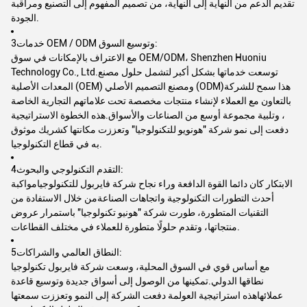
تقديم الدعم من النهاية إلى النهاية، من تصميم المفهوم إلى التصنيع ومراقبة
الجودة.
3خدمات OEM / ODM وتوسيع السوق:
مع الاعتراف بالإمكانات في سوق OEM/ODM، Shenzhen Huoniu
Technology Co., Ltd.توسعت خدماتها بشكل أكبر لتشمل حلول مصنع
المعدات الأصلية (OEM) ومصنع التصميم الأصلي (ODM)هذا سمح للشركة
بالتعاون مع العملاء لإنشاء منتجات مخصصة تحت علاماتهم التجارية الخاصة
، وتلبية مجموعة أوسع من الصناعات والأسواق.هذه الخطوة الاستراتيجية
دفعت إلى نمو شركة "هونويو للتكنولوجيا" وتعززت مكانتها كشريك موثوق
به في قطاع التكنولوجيا.
4التقدم التكنولوجي والبحوث:
الابتكار كان دائما القوة الدافعة وراء نجاح شركة فايربول للتكنولوجيامواكبة
أحدث التطورات التكنولوجية واتجاهات الصناعةمن خلال الاستفادة من
التقنيات المتطورة، طورت شركة "هونيو تكنولوجيا" باستمرار عروض
منتجاتها، وتقدم حلولًا متطورة للعملاء في مختلف القطاعات.
5النطاق العالمي والشراكات:
مع أساس قوي في السوق المحلية، وسعت شركة فايربول تكنولوجيا
نطاقها الدولي.تمكينها من الوصول إلى أسواق جديدة وتوسيع قاعدة
عملائهاهذه استراتيجية العولمة دفعت الشركة إلى النمو وتعززت سمعتها