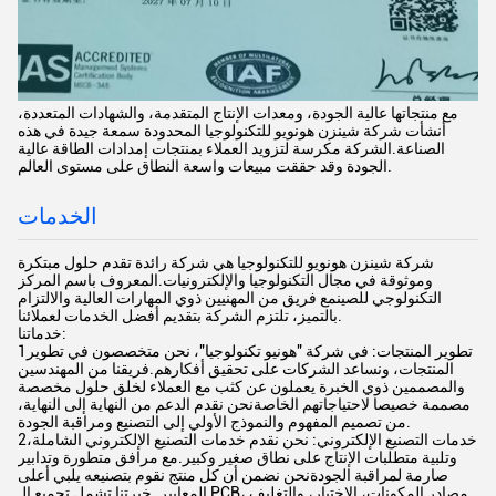
مع منتجاتها عالية الجودة، ومعدات الإنتاج المتقدمة، والشهادات المتعددة،
أنشأت شركة شينزن هونويو للتكنولوجيا المحدودة سمعة جيدة في هذه
الصناعة.الشركة مكرسة لتزويد العملاء بمنتجات إمدادات الطاقة عالية
الجودة وقد حققت مبيعات واسعة النطاق على مستوى العالم.
الخدمات
شركة شينزن هونويو للتكنولوجيا هي شركة رائدة تقدم حلول مبتكرة
وموثوقة في مجال التكنولوجيا والإلكترونيات.المعروف باسم المركز
التكنولوجي للصينمع فريق من المهنيين ذوي المهارات العالية والالتزام
بالتميز، تلتزم الشركة بتقديم أفضل الخدمات لعملائنا.
خدماتنا:
1تطوير المنتجات: في شركة "هونيو تكنولوجيا"، نحن متخصصون في تطوير
المنتجات، ونساعد الشركات على تحقيق أفكارهم.فريقنا من المهندسين
والمصممين ذوي الخبرة يعملون عن كثب مع العملاء لخلق حلول مخصصة
مصممة خصيصا لاحتياجاتهم الخاصةنحن نقدم الدعم من النهاية إلى النهاية،
من تصميم المفهوم والنموذج الأولي إلى التصنيع ومراقبة الجودة.
2خدمات التصنيع الإلكتروني: نحن نقدم خدمات التصنيع الإلكتروني الشاملة،
وتلبية متطلبات الإنتاج على نطاق صغير وكبير.مع مرافق متطورة وتدابير
صارمة لمراقبة الجودةنحن نضمن أن كل منتج نقوم بتصنيعه يلبي أعلى
المعايير. خبرتنا تشمل تجميع الـ PCB، مصادر المكونات، الاختبار، والتغليف.