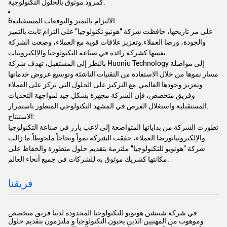
كمزود موثوق بالحلول التكنولوجية.
6الالتزام بالتميز والتوقعات المستقبلية:
على مر تاريخها، حافظت شركة "هونيو تكنولوجيا" على التزام ثابت بالتميز
والجودة، ورضا العملاء.وتعزيز علاقات قوية مع العملاء، وضعت الشركة
نفسها كشركة رائدة في صناعة التكنولوجيا والإلكترونيات.
بالنظر إلى المستقبل، تهدف شركة Huoniu Technology إلى مواصلة
مسار نموها من خلال الاستفادة من التقنيات الناشئة وتوسيع عروض خدماتها
وتعزيز وجودها العالمي.مع التركيز على الحلول التي تركز على العملاء
وفريق متخصص، فإن الشركة مجهزة بشكل جيد لمواجهة التحديات
المستقبلية واستغلال الفرص في المشهد التكنولوجي المتطور باستمرار.
الاستنتاج:
تطورت الشركة من بداياتها المتواضعة إلى لاعب بارز في صناعة التكنولوجيا
والإلكترونياتورضا العملاء، حققت الشركة نمواً ونجاحاً ملحوظاً.ما زالت
شركة "هونويو للتكنولوجيا" ملتزمة بتقديم حلول متطورة والحفاظ على
مكانتها كشريك موثوق به للشركات في جميع أنحاء العالم.
فريقنا
في شركة شنتشن هونويو للتكنولوجيا المحدودة لدينا فريق متخصص
وموهوب من المهنيين الذين يحبون التكنولوجيا و ملتزمون بتقديم حلول