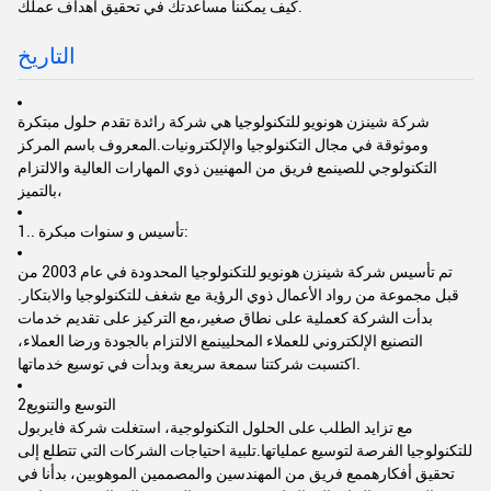
كيف يمكننا مساعدتك في تحقيق أهداف عملك.
التاريخ
شركة شينزن هونويو للتكنولوجيا هي شركة رائدة تقدم حلول مبتكرة
وموثوقة في مجال التكنولوجيا والإلكترونيات.المعروف باسم المركز
التكنولوجي للصينمع فريق من المهنيين ذوي المهارات العالية والالتزام
بالتميز،
1.. تأسيس و سنوات مبكرة:
تم تأسيس شركة شينزن هونويو للتكنولوجيا المحدودة في عام 2003 من
قبل مجموعة من رواد الأعمال ذوي الرؤية مع شغف للتكنولوجيا والابتكار.
بدأت الشركة كعملية على نطاق صغير،مع التركيز على تقديم خدمات
التصنيع الإلكتروني للعملاء المحليينمع الالتزام بالجودة ورضا العملاء،
اكتسبت شركتنا سمعة سريعة وبدأت في توسيع خدماتها.
2التوسع والتنويع
مع تزايد الطلب على الحلول التكنولوجية، استغلت شركة فايربول
للتكنولوجيا الفرصة لتوسيع عملياتها.تلبية احتياجات الشركات التي تتطلع إلى
تحقيق أفكارهممع فريق من المهندسين والمصممين الموهوبين، بدأنا في